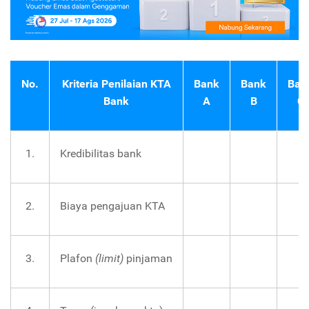
No.
Kriteria Penilaian KTA
Bank
Bank
Ban
Bank
A
B
C
1.
Kredibilitas bank
2.
Biaya pengajuan KTA
3.
Plafon
(limit)
pinjaman