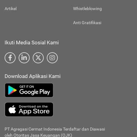
Artikel
Whistleblowing
Anti Gratifikasi
Ikuti Media Sosial Kami
Download Aplikasi Kami
PT Agregasi Cermat Indonesia
Terdaftar dan Diawasi
oleh Otoritas Jasa Keuangan (OJK)