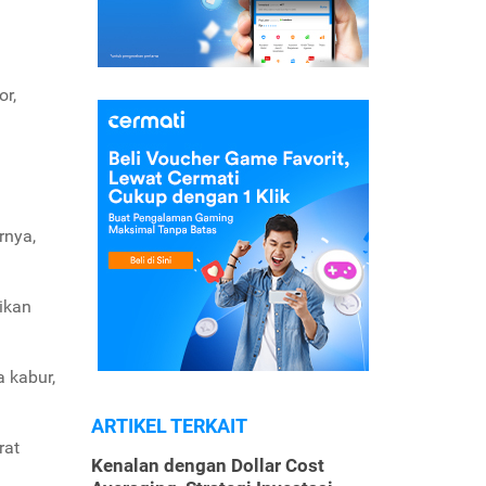
r,
rnya,
ikan
 kabur,
ARTIKEL TERKAIT
rat
Kenalan dengan Dollar Cost