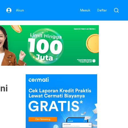
Akun
Masuk
Daftar
ni