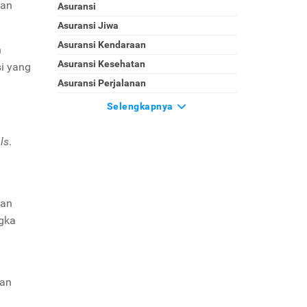
kan
Asuransi
Asuransi Jiwa
Asuransi Kendaraan
n
Asuransi Kesehatan
si yang
Asuransi Perjalanan
Selengkapnya
ls
.
kan
ngka
kan