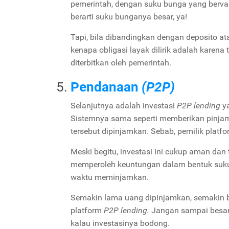
pemerintah, dengan suku bunga yang bervar
berarti suku bunganya besar, ya!
Tapi, bila dibandingkan dengan deposito at
kenapa obligasi layak dilirik adalah karen
diterbitkan oleh pemerintah.
Pendanaan
(P2P)
Selanjutnya adalah investasi
P2P lending
ya
Sistemnya sama seperti memberikan pinjam
tersebut dipinjamkan. Sebab, pemilik platf
Meski begitu, investasi ini cukup aman dan
memperoleh keuntungan dalam bentuk suku 
waktu meminjamkan.
Semakin lama uang dipinjamkan, semakin be
platform
P2P lending.
Jangan sampai besarn
kalau investasinya bodong.