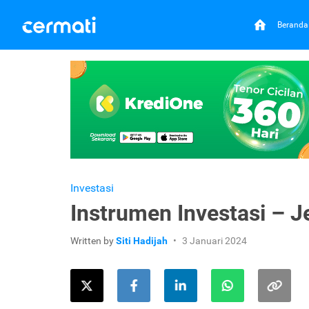
Beranda
Investasi
Instrumen Investasi – Je
Written by
Siti Hadijah
3 Januari 2024