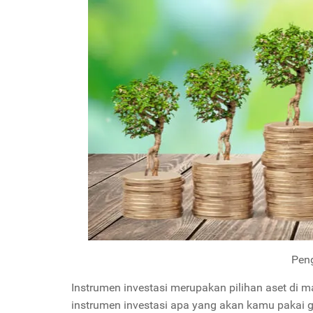
Peng
Instrumen investasi merupakan pilihan aset d
instrumen investasi apa yang akan kamu pakai 