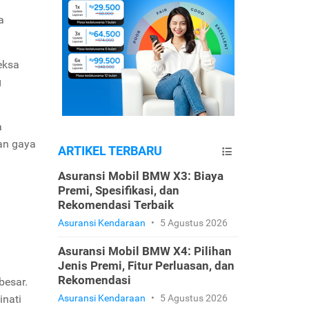
a
eksa
g
a
an gaya
ARTIKEL TERBARU
Asuransi Mobil BMW X3: Biaya
Premi, Spesifikasi, dan
Rekomendasi Terbaik
Asuransi Kendaraan
•
5 Agustus 2026
Asuransi Mobil BMW X4: Pilihan
Jenis Premi, Fitur Perluasan, dan
Rekomendasi
besar.
inati
Asuransi Kendaraan
•
5 Agustus 2026