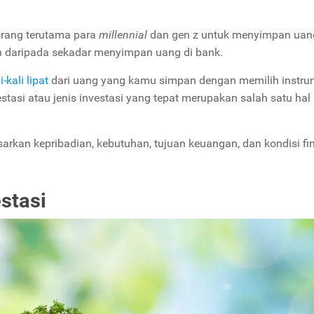
 orang terutama para
millennial
dan gen z untuk menyimpan uan
daripada sekadar menyimpan uang di bank.
kali lipat
dari uang yang kamu simpan dengan memilih instr
estasi atau jenis investasi yang tepat merupakan salah satu hal
sarkan kepribadian, kebutuhan, tujuan keuangan, dan kondisi fi
stasi