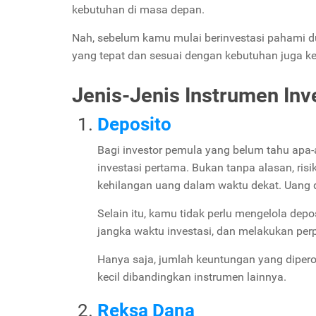
kebutuhan di masa depan.
Nah, sebelum kamu mulai berinvestasi pahami dulu
yang tepat dan sesuai dengan kebutuhan juga ke
Jenis-Jenis Instrumen Inv
Deposito
Bagi investor pemula yang belum tahu apa-a
investasi pertama. Bukan tanpa alasan, risik
kehilangan uang dalam waktu dekat. Uang d
Selain itu, kamu tidak perlu mengelola dep
jangka waktu investasi, dan melakukan per
Hanya saja, jumlah keuntungan yang dipero
kecil dibandingkan instrumen lainnya.
Reksa Dana