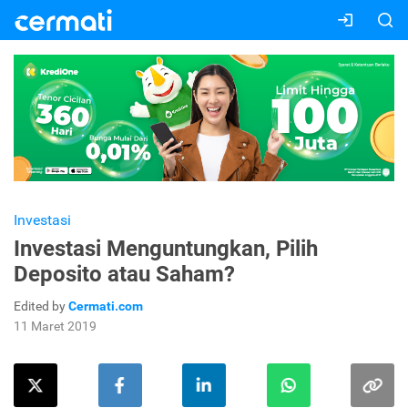
Investasi
Investasi Menguntungkan, Pilih
Deposito atau Saham?
Edited by
Cermati.com
11 Maret 2019