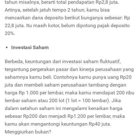
tahun misalnya, berarti total pendapatan Rp2,8 juta.
Artinya, setelah jatuh tempo 2 tahun, kamu bisa
mencairkan dana deposito berikut bunganya sebesar: Rp
22,8 juta. Itu masih kotor, belum dipotong pajak deposito
20%.
Investasi Saham
Berbeda, keuntungan dari investasi saham fluktuatif,
tergantung pergerakan pasar dan kinerja perusahaan yang
sahamnya kamu beli. Contohnya kamu punya uang Rp20
juta dan membeli saham perusahaan tambang dengan
harga Rp 1.000 per lembar, maka kamu mendapat 200 ribu
lembar saham atau 200 lot (1 lot = 100 lembar). Jika
dalam setahun saham ini mengalami kenaikan harga
sebesar Rp200 dan menjadi Rp1.200 per lembar, maka
kamu akan mengantongi keuntungan Rp40 juta.
Menggiurkan bukan?