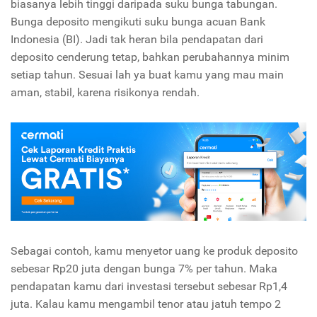
biasanya lebih tinggi daripada suku bunga tabungan.
Bunga deposito mengikuti suku bunga acuan Bank
Indonesia (BI). Jadi tak heran bila pendapatan dari
deposito cenderung tetap, bahkan perubahannya minim
setiap tahun. Sesuai lah ya buat kamu yang mau main
aman, stabil, karena risikonya rendah.
Sebagai contoh, kamu menyetor uang ke produk deposito
sebesar Rp20 juta dengan bunga 7% per tahun. Maka
pendapatan kamu dari investasi tersebut sebesar Rp1,4
juta. Kalau kamu mengambil tenor atau jatuh tempo 2