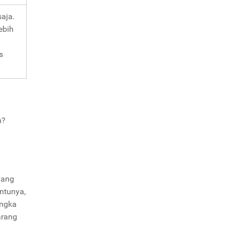
saja.
ebih
s
n?
yang
entunya,
angka
arang