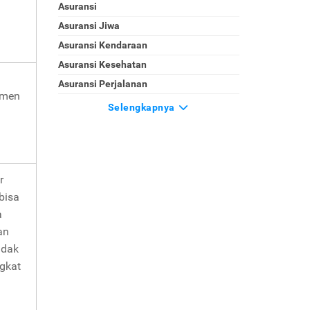
Asuransi
Asuransi Jiwa
Asuransi Kendaraan
Asuransi Kesehatan
Asuransi Perjalanan
umen
Selengkapnya
r
bisa
a
an
idak
ngkat