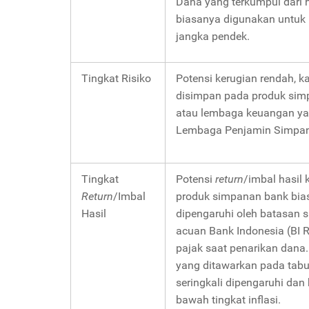
Dana yang terkumpul dari 
biasanya digunakan untuk 
jangka pendek.
Tingkat Risiko
Potensi kerugian rendah, k
disimpan pada produk sim
atau lembaga keuangan ya
Lembaga Penjamin Simpan
Tingkat
Potensi
return
/imbal hasil 
Return
/Imbal
produk simpanan bank bia
Hasil
dipengaruhi oleh batasan 
acuan Bank Indonesia (BI R
pajak saat penarikan dana
yang ditawarkan pada tab
seringkali dipengaruhi dan 
bawah tingkat inflasi.