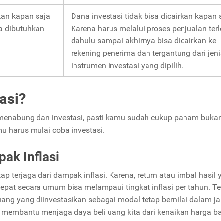
kan kapan saja
Dana investasi tidak bisa dicairkan kapan 
ika dibutuhkan
Karena harus melalui proses penjualan terl
dahulu sampai akhirnya bisa dicairkan ke
rekening penerima dan tergantung dari jeni
instrumen investasi yang dipilih.
asi?
 menabung dan investasi, pasti kamu sudah cukup paham buka
u harus mulai coba investasi.
ak Inflasi
p terjaga dari dampak inflasi. Karena, return atau imbal hasil 
tepat secara umum bisa melampaui tingkat inflasi per tahun. T
uang yang diinvestasikan sebagai modal tetap bernilai dalam j
sa membantu menjaga daya beli uang kita dari kenaikan harga b