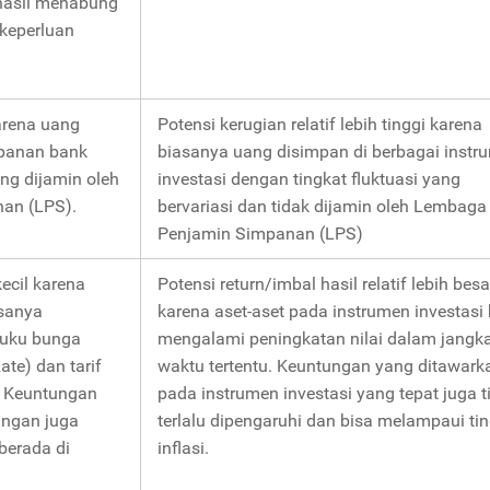
hasil menabung
keperluan
arena uang
Potensi kerugian relatif lebih tinggi karena
panan bank
biasanya uang disimpan di berbagai instr
ng dijamin oleh
investasi dengan tingkat fluktuasi yang
an (LPS).
bervariasi dan tidak dijamin oleh Lembaga
Penjamin Simpanan (LPS)
kecil karena
Potensi return/imbal hasil relatif lebih besa
sanya
karena aset-aset pada instrumen investasi 
suku bunga
mengalami peningkatan nilai dalam jangk
ate) dan tarif
waktu tertentu. Keuntungan yang ditawark
. Keuntungan
pada instrumen investasi yang tepat juga t
ungan juga
terlalu dipengaruhi dan bisa melampaui ti
berada di
inflasi.