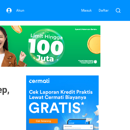
Akun
Masuk
Daftar
ep,