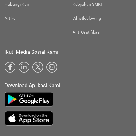
Hubungi Kami
Kebijakan SMKI
Artikel
Whistleblowing
Anti Gratifikasi
Ikuti Media Sosial Kami
Download Aplikasi Kami