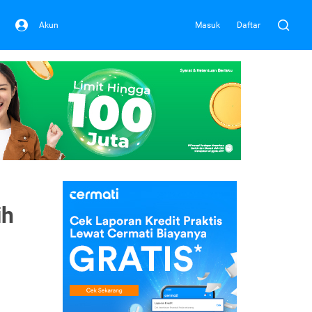
Akun
Masuk
Daftar
ih