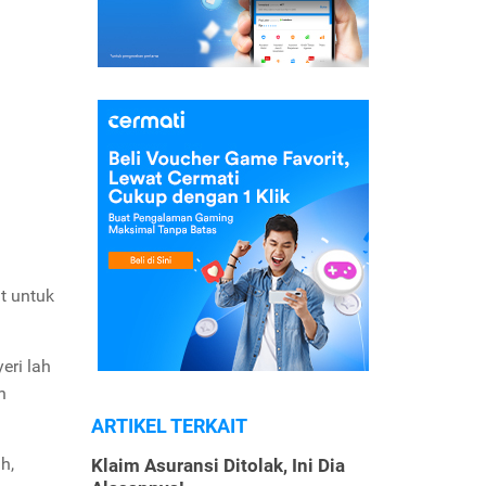
t untuk
yeri lah
n
ARTIKEL TERKAIT
h,
Klaim Asuransi Ditolak, Ini Dia