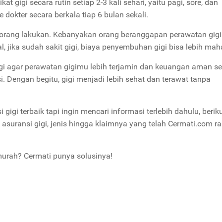
t gigi secara rutin setiap 2-3 kali sehari, yaitu pagi, sore, dan
 dokter secara berkala tiap 6 bulan sekali.
ng orang lakukan. Kebanyakan orang beranggapan perawatan gigi
jika sudah sakit gigi, biaya penyembuhan gigi bisa lebih maha
gi agar perawatan gigimu lebih terjamin dan keuangan aman s
i. Dengan begitu, gigi menjadi lebih sehat dan terawat tanpa
igi terbaik tapi ingin mencari informasi terlebih dahulu, berik
asuransi gigi, jenis hingga klaimnya yang telah Cermati.com 
murah? Cermati punya solusinya!