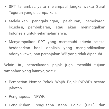
SPT terlambat, yaitu melampaui jangka waktu Surat
Teguran yang disampaikan.
Melakukan penggabungan, peleburan, pemekaran,
likuidasi, pembubaran, atau akan meninggalkan
Indonesia untuk selama-lamanya.
Menyampaikan SPT yang memenuhi kriteria seleksi
berdasarkan hasil analisis yang mengindikasikan
adanya kewajiban perpajakan WP yang tidak dipenuhi.
Selain itu, pemeriksaan pajak juga memiliki tujuan
tambahan yang lainnya, yaitu:
Pemberian Nomor Pokok Wajib Pajak (NPWP) secara
jabatan.
Penghapusan NPWP.
Pengukuhan Pengusaha Kena Pajak (PKP) dan