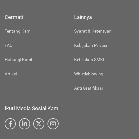
Cermati
Lainnya
Tentang Kami
Syarat & Ketentuan
FAQ
Kebijakan Privasi
Hubungi Kami
Kebijakan SMKI
Artikel
Whistleblowing
Anti Gratifikasi
Ikuti Media Sosial Kami