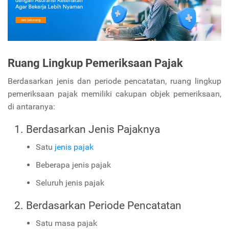
Ruang Lingkup Pemeriksaan Pajak
Berdasarkan jenis dan periode pencatatan, ruang lingkup
pemeriksaan pajak memiliki cakupan objek pemeriksaan,
di antaranya:
Berdasarkan Jenis Pajaknya
Satu
jenis pajak
Beberapa jenis pajak
Seluruh jenis pajak
Berdasarkan Periode Pencatatan
Satu masa pajak