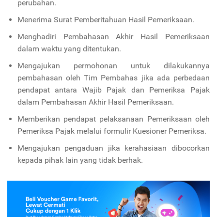
perubahan.
Menerima Surat Pemberitahuan Hasil Pemeriksaan.
Menghadiri Pembahasan Akhir Hasil Pemeriksaan
dalam waktu yang ditentukan.
Mengajukan permohonan untuk dilakukannya
pembahasan oleh Tim Pembahas jika ada perbedaan
pendapat antara Wajib Pajak dan Pemeriksa Pajak
dalam Pembahasan Akhir Hasil Pemeriksaan.
Memberikan pendapat pelaksanaan Pemeriksaan oleh
Pemeriksa Pajak melalui formulir Kuesioner Pemeriksa.
Mengajukan pengaduan jika kerahasiaan dibocorkan
kepada pihak lain yang tidak berhak.