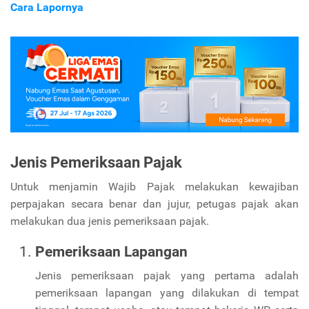
Cara Lapornya
Jenis Pemeriksaan Pajak
Untuk menjamin Wajib Pajak melakukan kewajiban
perpajakan secara benar dan jujur, petugas pajak akan
melakukan dua jenis pemeriksaan pajak.
Pemeriksaan Lapangan
Jenis pemeriksaan pajak yang pertama adalah
pemeriksaan lapangan yang dilakukan di tempat