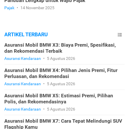
Panduan Lengkap untuk Wajib Pajak
Pajak
•
14 November 2025
ARTIKEL TERBARU
Asuransi Mobil BMW X3: Biaya Premi, Spesifikasi,
dan Rekomendasi Terbaik
Asuransi Kendaraan
•
5 Agustus 2026
Asuransi Mobil BMW X4: Pilihan Jenis Premi, Fitur
Perluasan, dan Rekomendasi
Asuransi Kendaraan
•
5 Agustus 2026
Asuransi Mobil BMW X5: Estimasi Premi, Pilihan
Polis, dan Rekomendasinya
Asuransi Kendaraan
•
5 Agustus 2026
Asuransi Mobil BMW X7: Cara Tepat Melindungi SUV
Flagship Kamu