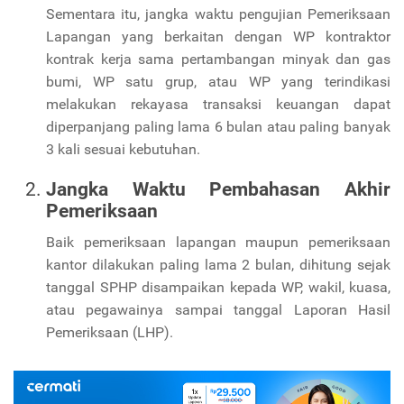
Sementara itu, jangka waktu pengujian Pemeriksaan
Lapangan yang berkaitan dengan WP kontraktor
kontrak kerja sama pertambangan minyak dan gas
bumi, WP satu grup, atau WP yang terindikasi
melakukan rekayasa transaksi keuangan dapat
diperpanjang paling lama 6 bulan atau paling banyak
3 kali sesuai kebutuhan.
Jangka Waktu Pembahasan Akhir
Pemeriksaan
Baik pemeriksaan lapangan maupun pemeriksaan
kantor dilakukan paling lama 2 bulan, dihitung sejak
tanggal SPHP disampaikan kepada WP, wakil, kuasa,
atau pegawainya sampai tanggal Laporan Hasil
Pemeriksaan (LHP).