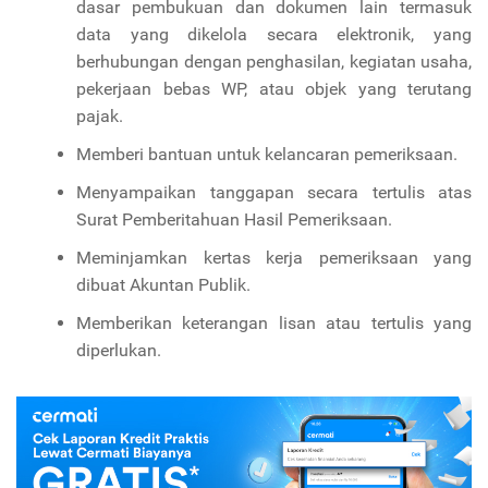
dasar pembukuan dan dokumen lain termasuk
data yang dikelola secara elektronik, yang
berhubungan dengan penghasilan, kegiatan usaha,
pekerjaan bebas WP, atau objek yang terutang
pajak.
Memberi bantuan untuk kelancaran pemeriksaan.
Menyampaikan tanggapan secara tertulis atas
Surat Pemberitahuan Hasil Pemeriksaan.
Meminjamkan kertas kerja pemeriksaan yang
dibuat Akuntan Publik.
Memberikan keterangan lisan atau tertulis yang
diperlukan.