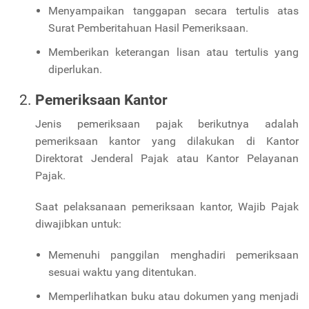
Menyampaikan tanggapan secara tertulis atas
Surat Pemberitahuan Hasil Pemeriksaan.
Memberikan keterangan lisan atau tertulis yang
diperlukan.
Pemeriksaan Kantor
Jenis pemeriksaan pajak berikutnya adalah
pemeriksaan kantor yang dilakukan di Kantor
Direktorat Jenderal Pajak atau Kantor Pelayanan
Pajak.
Saat pelaksanaan pemeriksaan kantor, Wajib Pajak
diwajibkan untuk:
Memenuhi panggilan menghadiri pemeriksaan
sesuai waktu yang ditentukan.
Memperlihatkan buku atau dokumen yang menjadi