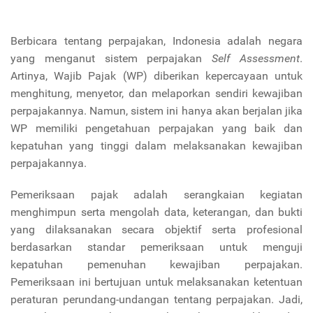
Berbicara tentang perpajakan, Indonesia adalah negara
yang menganut sistem perpajakan
Self Assessment
.
Artinya, Wajib Pajak (WP) diberikan kepercayaan untuk
menghitung, menyetor, dan melaporkan sendiri kewajiban
perpajakannya. Namun, sistem ini hanya akan berjalan jika
WP memiliki pengetahuan perpajakan yang baik dan
kepatuhan yang tinggi dalam melaksanakan kewajiban
perpajakannya.
Pemeriksaan pajak adalah serangkaian kegiatan
menghimpun serta mengolah data, keterangan, dan bukti
yang dilaksanakan secara objektif serta profesional
berdasarkan standar pemeriksaan untuk menguji
kepatuhan pemenuhan kewajiban perpajakan.
Pemeriksaan ini bertujuan untuk melaksanakan ketentuan
peraturan perundang-undangan tentang perpajakan. Jadi,