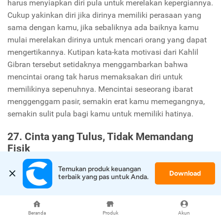
harus menyiapkan diri pula untuk merelakan kepergiannya.
Cukup yakinkan diri jika dirinya memiliki perasaan yang
sama dengan kamu, jika sebaliknya ada baiknya kamu
mulai merelakan dirinya untuk mencari orang yang dapat
mengertikannya. Kutipan kata-kata motivasi dari Kahlil
Gibran tersebut setidaknya menggambarkan bahwa
mencintai orang tak harus memaksakan diri untuk
memilikinya sepenuhnya. Mencintai seseorang ibarat
menggenggam pasir, semakin erat kamu memegangnya,
semakin sulit pula bagi kamu untuk memiliki hatinya.
27. Cinta yang Tulus, Tidak Memandang
Fisik
"Aku jatuh cinta dengan kecantikan di dalam jiwamu,
Temukan produk keuangan 
Download
terbaik yang pas untuk Anda.
kecantikan fisikmu adalah tambahan" - Akanksha Gulia
"I'm in love with the beauty in your soul, your beautiful body
is just an add on" - Akanksha Gulia
Beranda
Produk
Akun