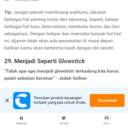
Tip:
Jangan pernah membuang waktumu, lakukan
berbagai hal penting mulai dari sekarang. Seperti, belajar
berbagai hal baru, berinvestasi, membuka bisnis, dan lain
sebagainya. Dengan belajar dan mencoba banyak hal hari
ini, dijamin tidak akan ada penyesalan di masa depan
bahkan kamu akan berterima kasih dengan diri sendiri.
29. Menjadi Seperti
Glowstick
"Tidak apa-apa menjadi
glowstick:
terkadang kita harus
patah sebelum bersinar" - Jadah Sellner
"It's okay to be glowstick: Sometimes we have to break
Temukan produk keuangan 
before we shine" - Jadah Sellner
Download
terbaik yang pas untuk Anda.
Tip:
Glowstick
akan menyala jika dipatahkan terlebih
dahulu. Dalam hidup sering kali kamu merasa hilang arah
Beranda
Produk
Akun
jika memiliki banyak masalah tetapi tidak apa, semua itu