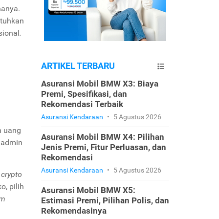
nanya.
tuhkan
sional
.
ARTIKEL TERBARU
Asuransi Mobil BMW X3: Biaya
Premi, Spesifikasi, dan
Rekomendasi Terbaik
Asuransi Kendaraan
•
5 Agustus 2026
n uang
Asuransi Mobil BMW X4: Pilihan
a admin
Jenis Premi, Fitur Perluasan, dan
Rekomendasi
Asuransi Kendaraan
•
5 Agustus 2026
t
crypto
, pilih
Asuransi Mobil BMW X5:
rm
Estimasi Premi, Pilihan Polis, dan
Rekomendasinya