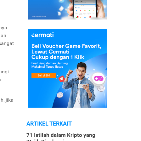
nya
ari
sangat
ungi
a
, jika
ARTIKEL TERKAIT
71 Istilah dalam Kripto yang