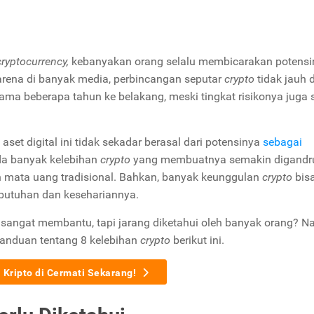
cryptocurrency,
kebanyakan orang selalu membicarakan potensi
 karena di banyak media, perbincangan seputar
crypto
tidak jauh d
ama beberapa tahun ke belakang, meski tingkat risikonya juga 
set digital ini tidak sekadar berasal dari potensinya
sebagai
ada banyak kelebihan
crypto
yang membuatnya semakin digandr
mata uang tradisional. Bahkan, banyak keunggulan
crypto
bis
ebutuhan dan kesehariannya.
sangat membantu, tapi jarang diketahui oleh banyak orang? Nah
panduan tentang 8 kelebihan
crypto
berikut ini.
i Kripto di Cermati Sekarang!