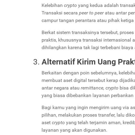
Kelebihan
crypto
yang kedua adalah transak
Transaksi secara
peer to peer
atau antar pe
campur tangan perantara atau pihak ketiga
Berkat sistem transaksinya tersebut, proses
praktis, khususnya transaksi internasional a
dihilangkan karena tak lagi terbebani biay
Alternatif Kirim Uang Prak
Berkaitan dengan poin sebelumnya, kelebi
membuat aset digital tersebut kerap dijadi
antar negara atau
remittance, crypto
bisa d
yang biasa dibebankan layanan perbankan
Bagi kamu yang ingin mengirim uang via ase
pilihan, melakukan proses transfer, lalu di
aset
crypto
yang telah terjamin aman, kred
layanan yang akan digunakan.