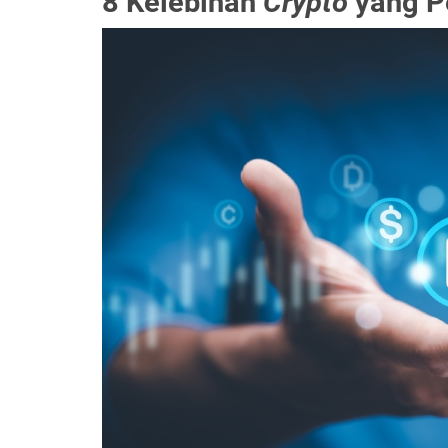
8 Kelebihan
Crypto
yang P