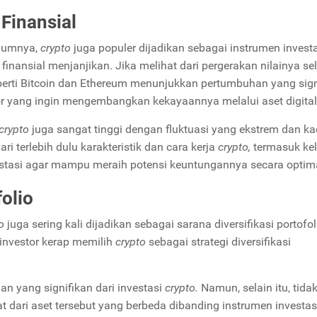
Finansial
elumnya,
crypto
juga populer dijadikan sebagai instrumen invest
ansial menjanjikan. Jika melihat dari pergerakan nilainya s
perti Bitcoin dan Ethereum menunjukkan pertumbuhan yang sign
r yang ingin mengembangkan kekayaannya melalui aset digital 
crypto
juga sangat tinggi dengan fluktuasi yang ekstrem dan k
ri terlebih dulu karakteristik dan cara kerja
crypto,
termasuk ke
stasi agar mampu meraih potensi keuntungannya secara optima
folio
to
juga sering kali dijadikan sebagai sarana diversifikasi portofol
 investor kerap memilih
crypto
sebagai strategi diversifikasi
n yang signifikan dari investasi
crypto.
Namun, selain itu, tidak
at dari aset tersebut yang berbeda dibanding instrumen investas