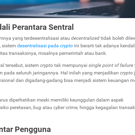
ali Perantara Sentral
emnya yang terdesentralisasi atau
decentralized
tidak boleh dile
, sistem
desentralisasi pada
crypto
ini berarti tak adanya kendali
ivitas transaksinya, misalnya pemerintah atau bank.
al tersebut, sistem
crypto
tak mempunyai
single point of failure
 pada seluruh jaringannya. Hal inilah yang menjadikan
crypto
disional dan digadang-gadang bisa menjadi sistem keuangan m
arus diperhatikan meski memiliki keunggulan dalam aspek
isiko peretasan,
bug
atau
cyber crime,
hingga kegagalan transak
ntar Pengguna