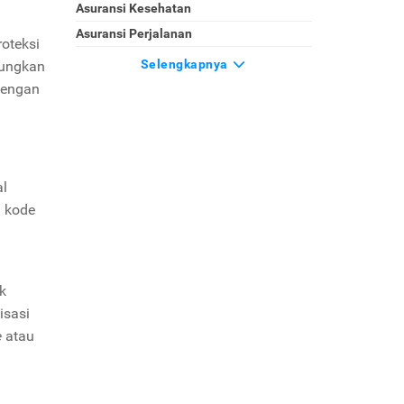
Asuransi Kesehatan
Asuransi Perjalanan
oteksi
Selengkapnya
tungkan
dengan
al
 kode
k
isasi
e
atau