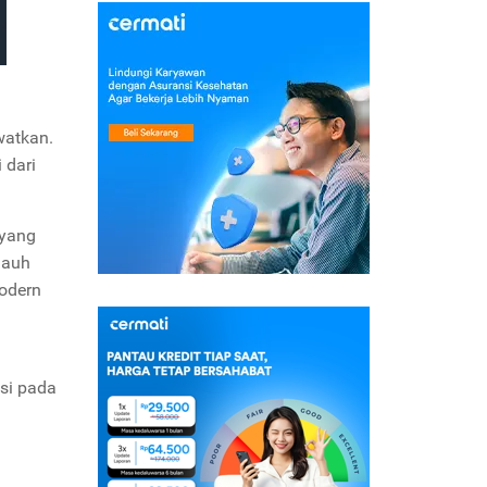
watkan.
 dari
yang
jauh
odern
si pada