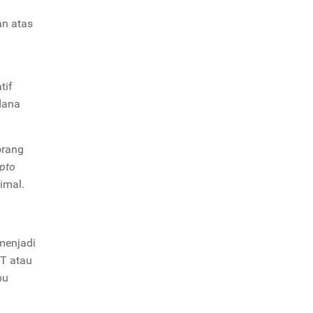
n atas
tif
dana
orang
ypto
timal.
menjadi
FT atau
pu