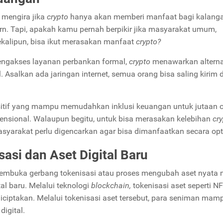
 mengira jika
crypto
hanya akan memberi manfaat bagi kalanga
n. Tapi, apakah kamu pernah berpikir jika masyarakat umum,
ekalipun, bisa ikut merasakan manfaat
crypto?
engakses layanan perbankan formal,
crypto
menawarkan alterna
 Asalkan ada jaringan internet, semua orang bisa saling kirim 
ositif yang mampu memudahkan inklusi keuangan untuk jutaan 
ensional. Walaupun begitu, untuk bisa merasakan kelebihan
cr
asyarakat perlu digencarkan agar bisa dimanfaatkan secara op
si dan Aset Digital Baru
buka gerbang tokenisasi atau proses mengubah aset nyata 
tal baru. Melalui teknologi
blockchain,
tokenisasi aset seperti N
iptakan. Melalui tokenisasi aset tersebut, para seniman mam
igital.