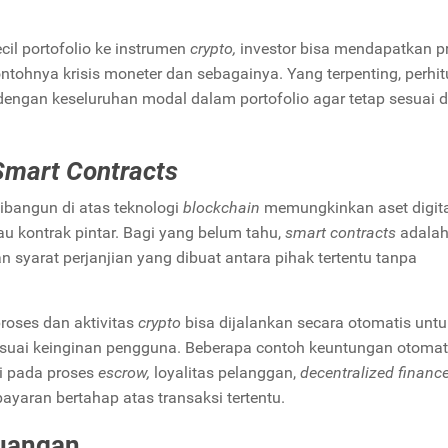
il portofolio ke instrumen
crypto,
investor bisa mendapatkan pr
contohnya krisis moneter dan sebagainya. Yang terpenting, perhi
dengan keseluruhan modal dalam portofolio agar tetap sesuai 
Smart Contracts
ibangun di atas teknologi
blockchain
memungkinkan aset digit
au kontrak pintar. Bagi yang belum tahu,
smart contracts
adalah
 syarat perjanjian yang dibuat antara pihak tertentu tanpa
roses dan aktivitas
crypto
bisa dijalankan secara otomatis untu
uai keinginan pengguna. Beberapa contoh keuntungan otomat
ui pada proses
escrow,
loyalitas pelanggan,
decentralized financ
yaran bertahap atas transaksi tertentu.
uangan