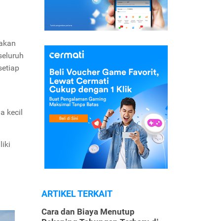
pakan
seluruh
setiap
a kecil
iki
ARTIKEL TERKAIT
Cara dan Biaya Menutup