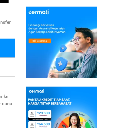
nsfer
r ke
r dana