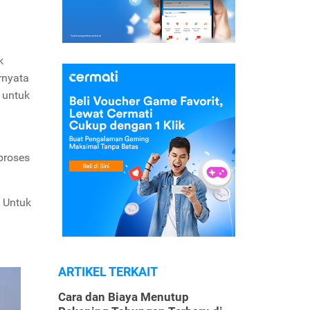
k
rnyata
 untuk
proses
. Untuk
ARTIKEL TERKAIT
Cara dan Biaya Menutup