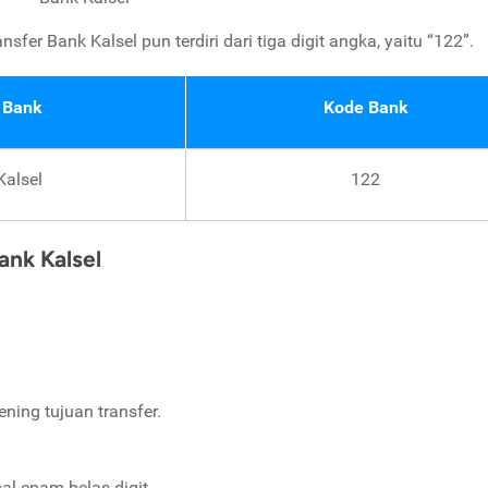
sfer Bank Kalsel pun terdiri dari tiga digit angka, yaitu “122”.
 Bank
Kode Bank
Kalsel
122
nk Kalsel
ning tujuan transfer.
l enam belas digit.