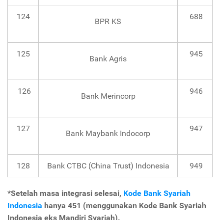
124
688
BPR KS
125
945
Bank Agris
126
946
Bank Merincorp
127
947
Bank Maybank Indocorp
128
Bank CTBC (China Trust) Indonesia
949
*Setelah masa integrasi selesai,
Kode Bank Syariah
Indonesia
hanya 451 (menggunakan Kode Bank Syariah
Indonesia eks Mandiri Syariah).