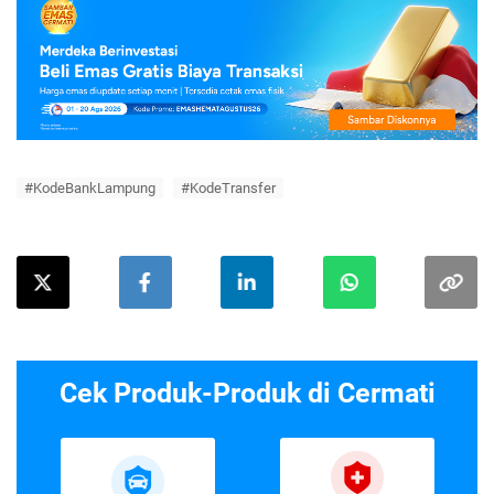
#KodeBankLampung
#KodeTransfer
Cek Produk-Produk di Cermati