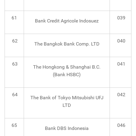
61
039
Bank Credit Agricole Indosuez
62
040
The Bangkok Bank Comp. LTD
63
041
The Hongkong & Shanghai B.C.
(Bank HSBC)
64
042
The Bank of Tokyo Mitsubishi UFJ
LTD
65
046
Bank DBS Indonesia