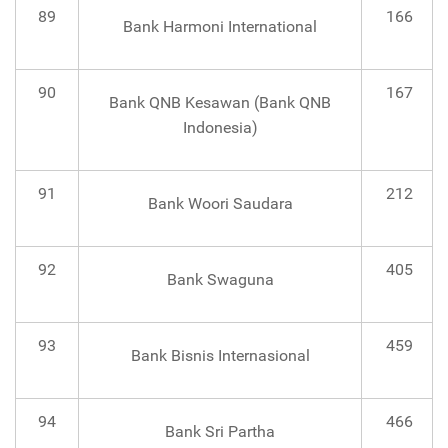
89
166
Bank Harmoni International
90
167
Bank QNB Kesawan (Bank QNB
Indonesia)
91
212
Bank Woori Saudara
92
405
Bank Swaguna
93
459
Bank Bisnis Internasional
94
466
Bank Sri Partha