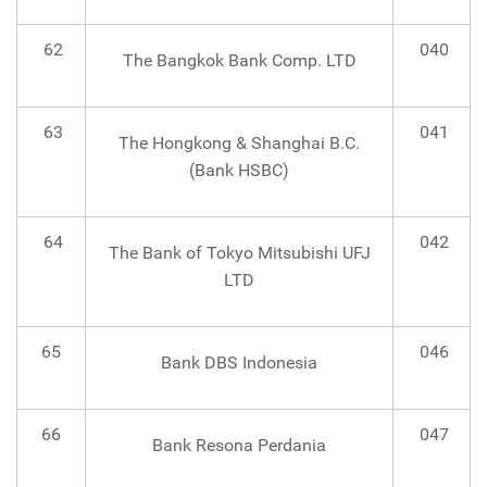
62
040
The Bangkok Bank Comp. LTD
63
041
The Hongkong & Shanghai B.C.
(Bank HSBC)
64
042
The Bank of Tokyo Mitsubishi UFJ
LTD
65
046
Bank DBS Indonesia
66
047
Bank Resona Perdania