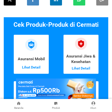
Cek Produk-Produk di Cermati
Asuransi Jiwa &
Asuransi Mobil
Kesehatan
Lihat Detail
Lihat Detail
Asuransi
Emas Digital
Perjalanan
Beranda
Produk
Akun