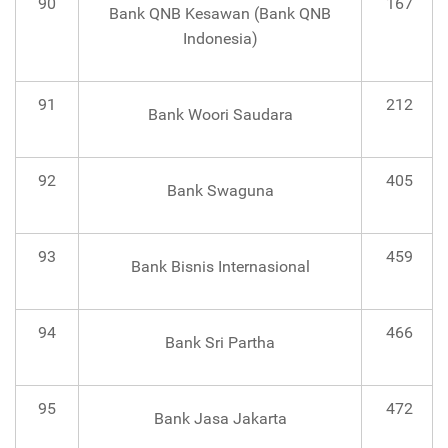
90
167
Bank QNB Kesawan (Bank QNB
Indonesia)
91
212
Bank Woori Saudara
92
405
Bank Swaguna
93
459
Bank Bisnis Internasional
94
466
Bank Sri Partha
95
472
Bank Jasa Jakarta