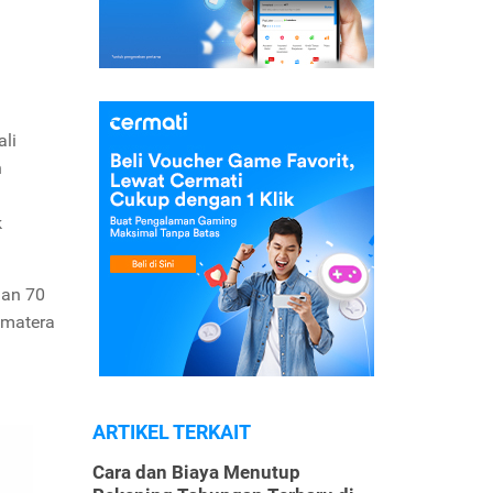
li
n
k
dan 70
umatera
ARTIKEL TERKAIT
Cara dan Biaya Menutup