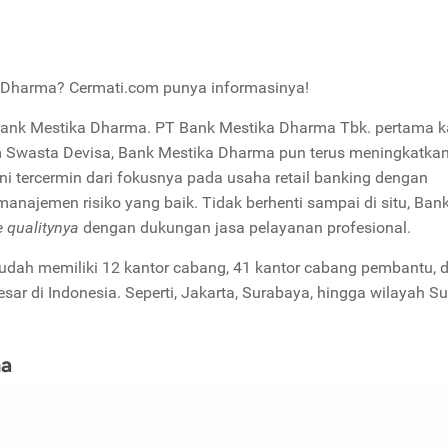
 Dharma? Cermati.com punya informasinya!
Bank Mestika Dharma. PT Bank Mestika Dharma Tbk. pertama ka
 Swasta Devisa, Bank Mestika Dharma pun terus meningkatka
 tercermin dari fokusnya pada usaha retail banking dengan
anajemen risiko yang baik. Tidak berhenti sampai di situ, Ban
e qualitynya
dengan dukungan jasa pelayanan profesional.
 sudah memiliki 12 kantor cabang, 41 kantor cabang pembantu, 
esar di Indonesia. Seperti, Jakarta, Surabaya, hingga wilayah S
ma