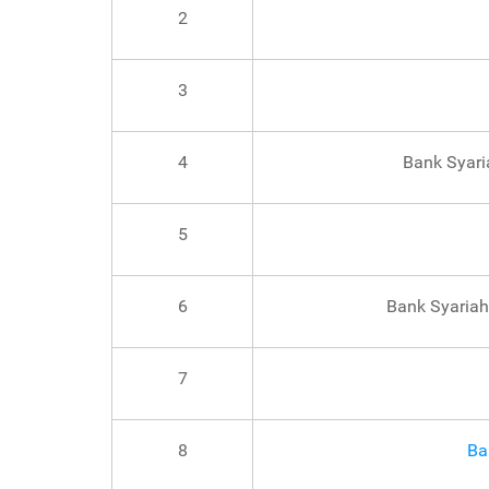
2
3
4
Bank Syari
5
6
Bank Syariah
7
8
Ba