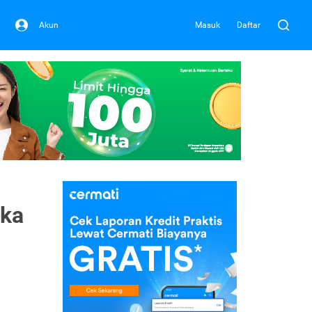
Akun
Masuk
Daftar
ika