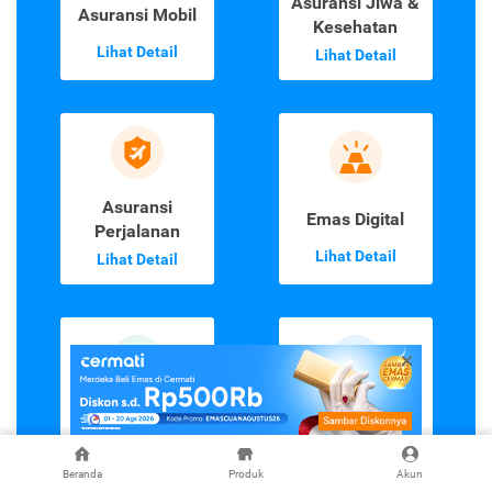
Asuransi Jiwa &
Asuransi Mobil
Kesehatan
Lihat Detail
Lihat Detail
Asuransi
Emas Digital
Perjalanan
Lihat Detail
Lihat Detail
Reksa Dana
Saham
Lihat Detail
Lihat Detail
Beranda
Produk
Akun