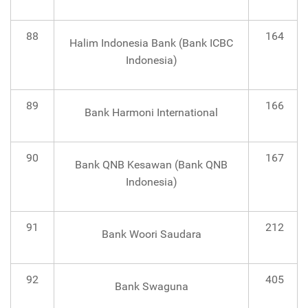
88
164
Halim Indonesia Bank (Bank ICBC
Indonesia)
89
166
Bank Harmoni International
90
167
Bank QNB Kesawan (Bank QNB
Indonesia)
91
212
Bank Woori Saudara
92
405
Bank Swaguna