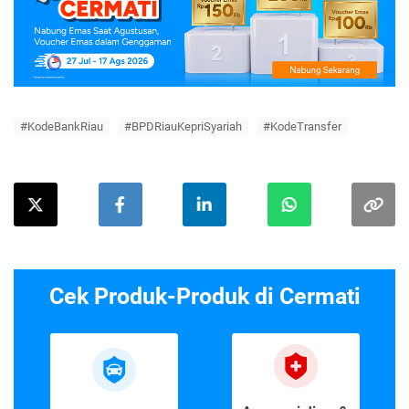
#KodeBankRiau
#BPDRiauKepriSyariah
#KodeTransfer
Cek Produk-Produk di Cermati