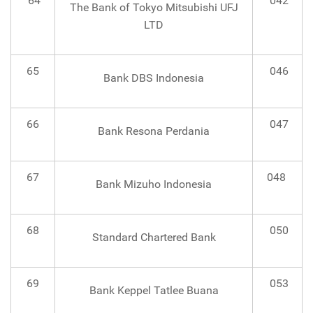
64
042
The Bank of Tokyo Mitsubishi UFJ
LTD
65
046
Bank DBS Indonesia
66
047
Bank Resona Perdania
67
048
Bank Mizuho Indonesia
68
050
Standard Chartered Bank
69
053
Bank Keppel Tatlee Buana