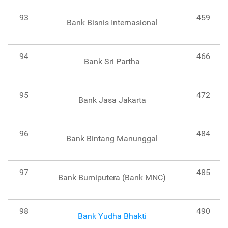
93
459
Bank Bisnis Internasional
94
466
Bank Sri Partha
95
472
Bank Jasa Jakarta
96
484
Bank Bintang Manunggal
97
485
Bank Bumiputera (Bank MNC)
98
490
Bank Yudha Bhakti