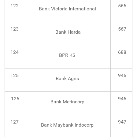
122
566
Bank Victoria International
123
567
Bank Harda
124
688
BPR KS
125
945
Bank Agris
126
946
Bank Merincorp
127
947
Bank Maybank Indocorp