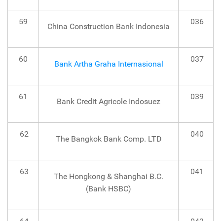
59
036
China Construction Bank Indonesia
60
037
Bank Artha Graha Internasional
61
039
Bank Credit Agricole Indosuez
62
040
The Bangkok Bank Comp. LTD
63
041
The Hongkong & Shanghai B.C.
(Bank HSBC)