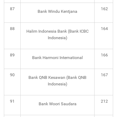
87
162
Bank Windu Kentjana
88
164
Halim Indonesia Bank (Bank ICBC
Indonesia)
89
166
Bank Harmoni International
90
167
Bank QNB Kesawan (Bank QNB
Indonesia)
91
212
Bank Woori Saudara