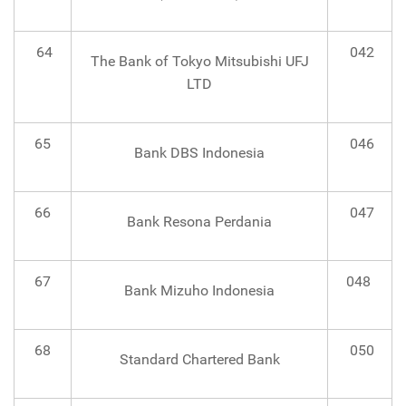
64
042
The Bank of Tokyo Mitsubishi UFJ
LTD
65
046
Bank DBS Indonesia
66
047
Bank Resona Perdania
67
048
Bank Mizuho Indonesia
68
050
Standard Chartered Bank