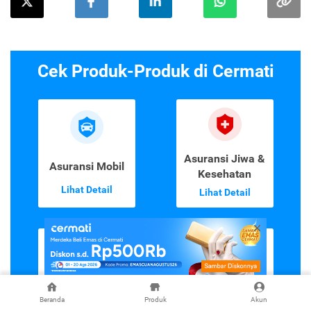
Cek Produk-Produk di Cermati
Asuransi Jiwa &
Asuransi Mobil
Kesehatan
Lihat Detail
Lihat Detail
Asuransi
Emas Digital
Beranda
Produk
Akun
Perjalanan