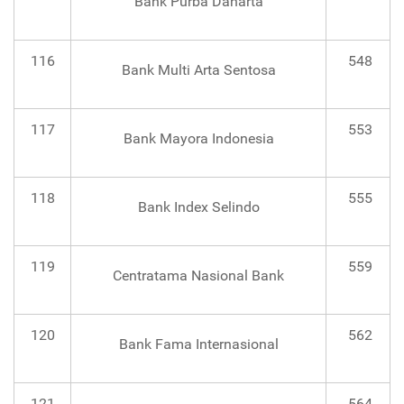
Bank Purba Danarta
116
548
Bank Multi Arta Sentosa
117
553
Bank Mayora Indonesia
118
555
Bank Index Selindo
119
559
Centratama Nasional Bank
120
562
Bank Fama Internasional
121
564