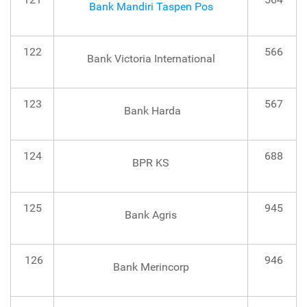
Bank Mandiri Taspen Pos
122
566
Bank Victoria International
123
567
Bank Harda
124
688
BPR KS
125
945
Bank Agris
126
946
Bank Merincorp