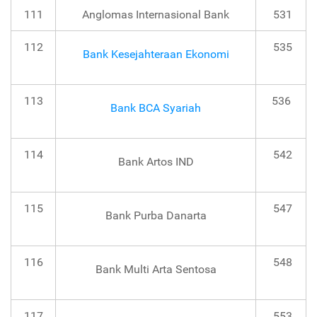
111
Anglomas Internasional Bank
531
112
535
Bank Kesejahteraan Ekonomi
113
536
Bank BCA Syariah
114
542
Bank Artos IND
115
547
Bank Purba Danarta
116
548
Bank Multi Arta Sentosa
117
553