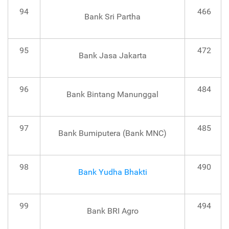
94
466
Bank Sri Partha
95
472
Bank Jasa Jakarta
96
484
Bank Bintang Manunggal
97
485
Bank Bumiputera (Bank MNC)
98
490
Bank Yudha Bhakti
99
494
Bank BRI Agro