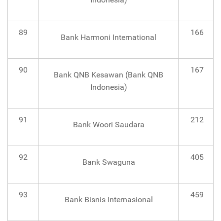
89
166
Bank Harmoni International
90
167
Bank QNB Kesawan (Bank QNB
Indonesia)
91
212
Bank Woori Saudara
92
405
Bank Swaguna
93
459
Bank Bisnis Internasional