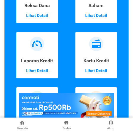
Reksa Dana
Saham
Lihat Detail
Lihat Detail
Laporan Kredit
Kartu Kredit
Lihat Detail
Lihat Detail
Kredit Tanpa
Top-up &
Agunan
Tagihan
Lihat Detail
Lihat Detail
Beranda
Produk
Akun