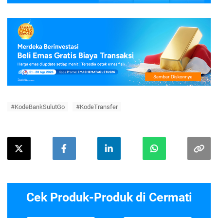
#KodeBankSulutGo
#KodeTransfer
Cek Produk-Produk di Cermati