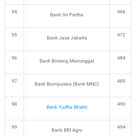
94
466
Bank Sri Partha
95
472
Bank Jasa Jakarta
96
484
Bank Bintang Manunggal
97
485
Bank Bumiputera (Bank MNC)
98
490
Bank Yudha Bhakti
99
494
Bank BRI Agro