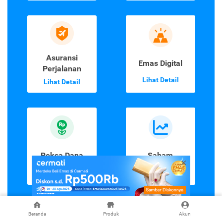
Asuransi
Emas Digital
Perjalanan
Lihat Detail
Lihat Detail
Reksa Dana
Saham
Lihat Detail
Lihat Detail
Beranda
Produk
Akun