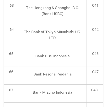
63
041
The Hongkong & Shanghai B.C.
(Bank HSBC)
64
042
The Bank of Tokyo Mitsubishi UFJ
LTD
65
046
Bank DBS Indonesia
66
047
Bank Resona Perdania
67
048
Bank Mizuho Indonesia