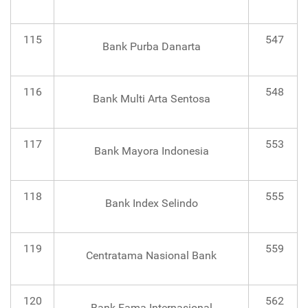
115
547
Bank Purba Danarta
116
548
Bank Multi Arta Sentosa
117
553
Bank Mayora Indonesia
118
555
Bank Index Selindo
119
559
Centratama Nasional Bank
120
562
Bank Fama Internasional