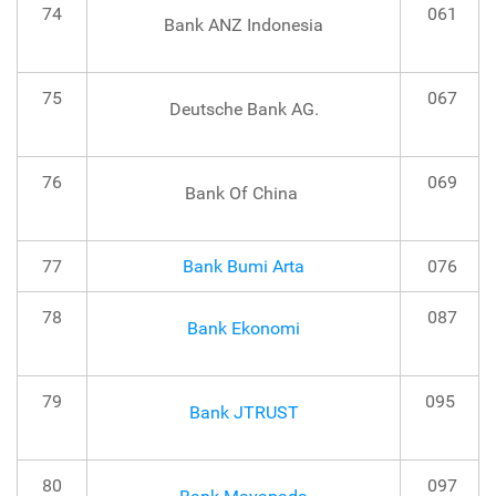
74
061
Bank ANZ Indonesia
75
067
Deutsche Bank AG.
76
069
Bank Of China
77
Bank Bumi Arta
076
78
087
Bank Ekonomi
79
095
Bank JTRUST
80
097