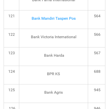
121
564
Bank Mandiri Taspen Pos
122
566
Bank Victoria International
123
567
Bank Harda
124
688
BPR KS
125
945
Bank Agris
126
946