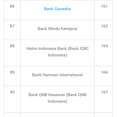
86
161
Bank Ganesha
87
162
Bank Windu Kentjana
88
164
Halim Indonesia Bank (Bank ICBC
Indonesia)
89
166
Bank Harmoni International
90
167
Bank QNB Kesawan (Bank QNB
Indonesia)