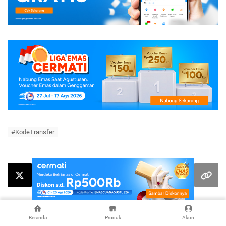
#KodeTransfer
Beranda
Produk
Akun
Cek Produk-Produk di Cermati