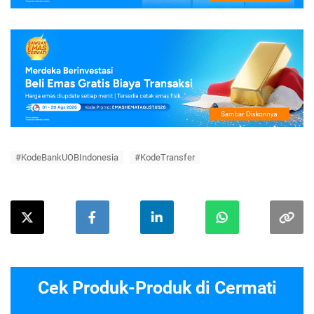
#KodeBankUOBIndonesia
#KodeTransfer
Cek Produk-Produk di Cermati