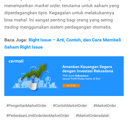
menempatkan
market order
, terutama untuk saham yang
diperdagangkan tipis. Kegagalan untuk melakukannya
bisa mahal. Ini sangat penting bagi orang yang sering
trading
menggunakan sistem perdagangan otomatis.
Baca Juga:
Right Issue – Arti, Contoh, dan Cara Membeli
Saham Right Issue
#PengertianMarketOrder
#ContohMarketOrder
#MarketOrder
#PerbedaanLimitOrderdanMarketOrder
#MarketOrderadalah