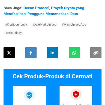
Baca Juga:
Ocean Protocol, Proyek Crypto yang
Memfasilitasi Pengguna Memonetisasi Data
#Cryptocurrency
#AxieMarketplace
#MarketplaceAxie
#AxieInfinity
Cek Produk-Produk di Cermati