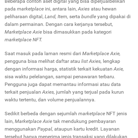
Beberapa contoh aset digital
yang bisa diperjualbelikan
pada
marketplace
ini, antara lain,
Axies
atau hewan
peliharaan digital,
Land, Item,
serta
bundle
yang dipakai di
dalam permainan. Dengan cara kerjanya tersebut,
Marketplace Axie
bisa dimasukkan pada kategori
marketplace NFT.
Saat masuk pada laman resmi dari
Marketplace Axie,
pengguna bisa melihat daftar atau
list Axies,
lengkap
dengan informasi harga, statistik terkait kekuatan
Axie,
sisa waktu pelelangan, sampai penawaran terbaru.
Pengguna juga dapat memantau informasi atau data
terkait penjualan
Axies,
jumlah yang terjual pada kurun
waktu tertentu, dan volume penjualannya.
Sedikit berbeda dengan sejumlah
marketplace
NFT jenis
lain,
Marketplace Axie
tak mendukung pembayaran
menggunakan
Paypal,
ataupun kartu kredit. Layanan
tersebut hanya menerima jenis transaksi yang dilakukan