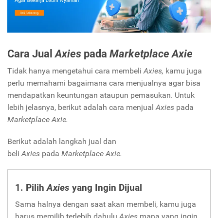
Cara Jual
Axies
pada
Marketplace Axie
Tidak hanya mengetahui cara membeli
Axies,
kamu juga
perlu memahami bagaimana cara menjualnya agar bisa
mendapatkan keuntungan ataupun pemasukan. Untuk
lebih jelasnya, berikut adalah cara menjual
Axies
pada
Marketplace Axie.
Berikut adalah langkah jual dan
beli
Axies
pada
Marketplace Axie.
1. Pilih
Axies
yang Ingin Dijual
Sama halnya dengan saat akan membeli, kamu juga
harus memilih terlebih dahulu
Axies
mana yang ingin