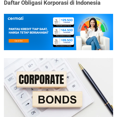
Daftar Obligasi Korporasi di Indonesia