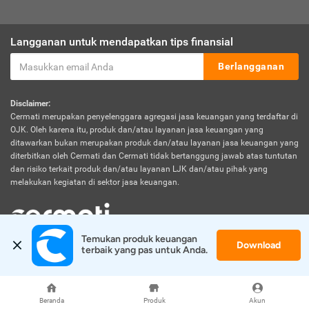
Langganan untuk mendapatkan tips finansial
Berlangganan
Disclaimer:
Cermati merupakan penyelenggara agregasi jasa keuangan yang terdaftar di
OJK. Oleh karena itu, produk dan/atau layanan jasa keuangan yang
ditawarkan bukan merupakan produk dan/atau layanan jasa keuangan yang
diterbitkan oleh Cermati dan Cermati tidak bertanggung jawab atas tuntutan
dan risiko terkait produk dan/atau layanan LJK dan/atau pihak yang
melakukan kegiatan di sektor jasa keuangan.
Temukan produk keuangan 
Download
© 2026 Cermati. All Rights Reserved.
terbaik yang pas untuk Anda.
Beranda
Produk
Akun