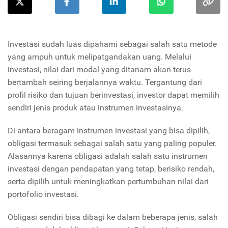
Investasi sudah luas dipahami sebagai salah satu metode
yang ampuh untuk melipatgandakan uang. Melalui
investasi, nilai dari modal yang ditanam akan terus
bertambah seiring berjalannya waktu. Tergantung dari
profil risiko dan tujuan berinvestasi, investor dapat memilih
sendiri jenis produk atau instrumen investasinya.
Di antara beragam instrumen investasi yang bisa dipilih,
obligasi termasuk sebagai salah satu yang paling populer.
Alasannya karena obligasi adalah salah satu instrumen
investasi dengan pendapatan yang tetap, berisiko rendah,
serta dipilih untuk meningkatkan pertumbuhan nilai dari
portofolio investasi.
Obligasi sendiri bisa dibagi ke dalam beberapa jenis, salah