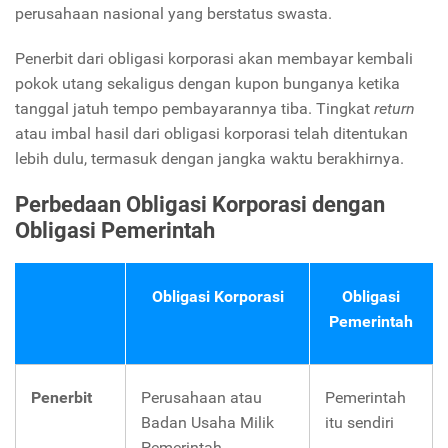
perusahaan nasional yang berstatus swasta.
Penerbit dari obligasi korporasi akan membayar kembali
pokok utang sekaligus dengan kupon bunganya ketika
tanggal jatuh tempo pembayarannya tiba. Tingkat
return
atau imbal hasil dari obligasi korporasi telah ditentukan
lebih dulu, termasuk dengan jangka waktu berakhirnya.
Perbedaan Obligasi Korporasi dengan
Obligasi Pemerintah
Obligasi Korporasi
Obligasi
Pemerintah
Penerbit
Perusahaan atau
Pemerintah
Badan Usaha Milik
itu sendiri
Pemerintah