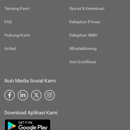
Tentang Kami
Syarat & Ketentuan
FAQ
Kebijakan Privasi
Hubungi Kami
Kebijakan SMKI
Artikel
Whistleblowing
Anti Gratifikasi
Ikuti Media Sosial Kami
Download Aplikasi Kami