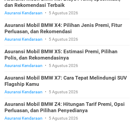
dan Rekomendasi Terbaik
Asuransi Kendaraan
•
5 Agustus 2026
Asuransi Mobil BMW X4: Pilihan Jenis Premi, Fitur
Perluasan, dan Rekomendasi
Asuransi Kendaraan
•
5 Agustus 2026
Asuransi Mobil BMW X5: Estimasi Premi, Pilihan
Polis, dan Rekomendasinya
Asuransi Kendaraan
•
5 Agustus 2026
Asuransi Mobil BMW X7: Cara Tepat Melindungi SUV
Flagship Kamu
Asuransi Kendaraan
•
5 Agustus 2026
Asuransi Mobil BMW Z4: Hitungan Tarif Premi, Opsi
Perluasan, dan Pilihan Penyedianya
Asuransi Kendaraan
•
5 Agustus 2026