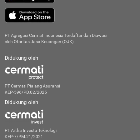
PT Agregasi Cermat Indonesia
Terdaftar dan Diawasi
oleh Otoritas Jasa Keuangan (OJK)
Didukung oleh
PT Cermati Pialang Asuransi
KEP-596/PD.02/2025
Didukung oleh
PT Artha Investa Teknologi
KEP-7/PM.21/2021