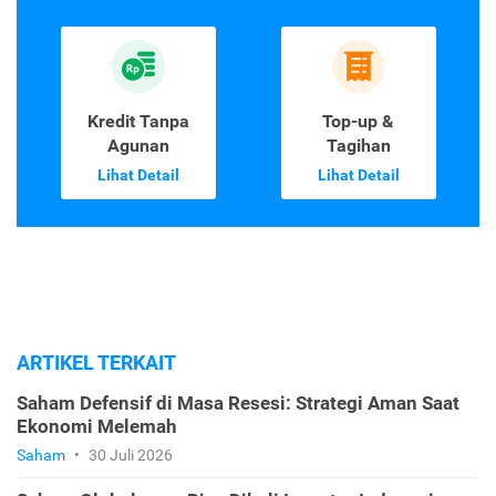
Kredit Tanpa
Top-up &
Agunan
Tagihan
Lihat Detail
Lihat Detail
ARTIKEL TERKAIT
Saham Defensif di Masa Resesi: Strategi Aman Saat
Ekonomi Melemah
Saham
•
30 Juli 2026