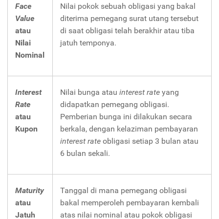
Face
Nilai pokok sebuah obligasi yang bakal
Value
diterima pemegang surat utang tersebut
atau
di saat obligasi telah berakhir atau tiba
Nilai
jatuh temponya.
Nominal
Interest
Nilai bunga atau
interest rate
yang
Rate
didapatkan pemegang obligasi.
atau
Pemberian bunga ini dilakukan secara
Kupon
berkala, dengan kelaziman pembayaran
interest rate
obligasi setiap 3 bulan atau
6 bulan sekali.
Maturity
Tanggal di mana pemegang obligasi
atau
bakal memperoleh pembayaran kembali
Jatuh
atas nilai nominal atau pokok obligasi