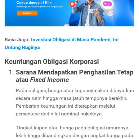
Baca Juga:
Investasi Obligasi di Masa Pandemi, Ini
Untung Ruginya
Keuntungan Obligasi Korporasi
Sarana Mendapatkan Penghasilan Tetap
atau
Fixed Income
Pada obligasi, bunga atau kuponnya akan dibayarkan
secara rutin hingga masa jatuh temponya berakhir.
Pemberian keuntungan ini ditetapkan melalui
persentase dari nilai nominal pokoknya.
Tingkat kupon atau bunga pada obligasi umumnya
lebih tinggi dibandingkan dengan tingkat bunga pada