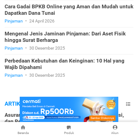
Cara Gadai BPKB Online yang Aman dan Mudah untuk
Dapatkan Dana Tunai
Pinjaman
•
24 April 2026
Mengenal Jenis Jaminan Pinjaman: Dari Aset Fisik
hingga Surat Berharga
Pinjaman
•
30 Desember 2025
Perbedaan Kebutuhan dan Keinginan: 10 Hal yang
Wajib Dipahami
Pinjaman
•
30 Desember 2025
ARTIKEL TERBARU
Asuransi Mobil BMW X3: Biaya Premi, Spesifikasi,
dan Rekomendasi Terbaik
Asuransi Kendaraan
•
5 Agustus 2026
Beranda
Produk
Akun