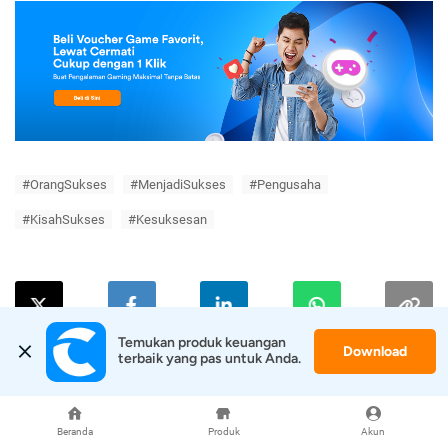
#OrangSukses
#MenjadiSukses
#Pengusaha
#KisahSukses
#Kesuksesan
Temukan produk keuangan 
Download
terbaik yang pas untuk Anda.
Cek Produk-Produk di Cermati
Beranda
Produk
Akun