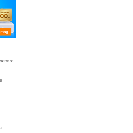
 secara
a
a