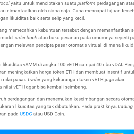
tocol
yaitu untuk menciptakan suatu
platform
perdagangan ata
au dimanfaatkan oleh siapa saja. Guna mencapai tujuan terseb
 likuiditas baik serta selip yang kecil.
yang memecahkan kebuntuan tersebut dengan memanfaatkan s
i model
order book
atau buku pesanan pada umumnya seperti p
engan melawan pencipta pasar otomatis virtual, di mana likuid
 likuiditas vAMM di angka 100 vETH sampai 40 ribu vDAI. Pe
an meningkatkan harga token ETH dan membuat insentif untu
 nilai pasar.
Trader
yang kekurangan token vETH juga akan
nilai vETH agar bisa kembali seimbang.
uruh perdagangan dan menemukan keseimbangan secara otoma
karan likuiditas yang tak dibutuhkan. Pada praktiknya,
trading
ikan pada
USDC
atau USD Coin.