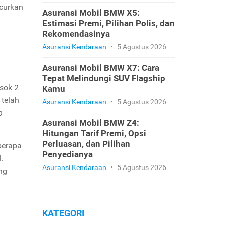
ncurkan
Asuransi Mobil BMW X5:
Estimasi Premi, Pilihan Polis, dan
Rekomendasinya
Asuransi Kendaraan
•
5 Agustus 2026
Asuransi Mobil BMW X7: Cara
Tepat Melindungi SUV Flagship
osok 2
Kamu
telah
Asuransi Kendaraan
•
5 Agustus 2026
p
Asuransi Mobil BMW Z4:
Hitungan Tarif Premi, Opsi
Perluasan, dan Pilihan
berapa
Penyedianya
.
Asuransi Kendaraan
•
5 Agustus 2026
ng
KATEGORI