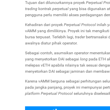
Tujuan dari diluncurkannya proyek
Perpetual Pro
trading
kontrak
perpetual
yang bisa digunakan at
pengguna perlu memiliki akses perdagangan dengan
Kehadiran dari proyek
Perpetual Protocol
inilah 
vAMM yang dimilikinya. Proyek ini tak mengikut
bursa terpusat. Terlebih lagi,
trader
bertransaksi d
awalnya diatur pihak operator.
Sebagai contoh, asumsikan operator menentukan
yang menyetorkan DAI sebagai
long
pada ETH ak
melepas vETH apabila nilainya tak sesuai dengan
menyetorkan DAI sebagai jaminan dan membawa 
Karena vAMM berguna sebagai perhitungan sel
pada jangka panjang, proyek ini mempunyai pertu
platform Perpetual Protocol
seluruhnya diselesa