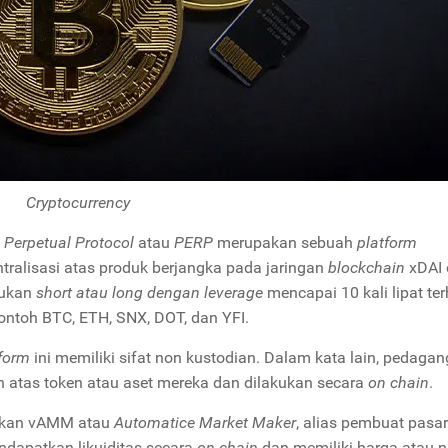
Cryptocurrency
,
Perpetual Protocol
atau
PERP
merupakan sebuah
platform
ntralisasi atas produk berjangka pada jaringan
blockchain
xDAI 
kukan
short atau
long
dengan
leverage
mencapai 10 kali lipat te
ontoh BTC, ETH, SNX, DOT, dan YFI.
form
ini memiliki sifat non kustodian. Dalam kata lain, pedagan
 atas token atau aset mereka dan dilakukan secara
on chain
.
tkan vAMM atau
Automatice Market Maker
, alias pembuat pasar 
ndapatkan likuiditas secara
on chain
dan memiliki harga atau ni