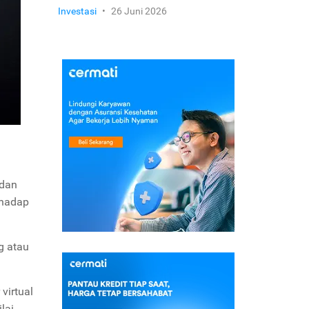
Investasi
•
26 Juni 2026
dan
rhadap
g atau
virtual
lai