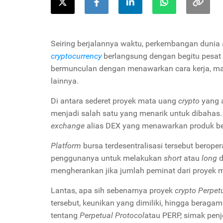
Seiring berjalannya waktu, perkembangan dunia 
cryptocurrency
berlangsung dengan begitu pesat
bermunculan dengan menawarkan cara kerja, man
lainnya.
Di antara sederet proyek mata uang
crypto
yang a
menjadi salah satu yang menarik untuk dibaha
exchange
alias DEX yang menawarkan produk be
Platform
bursa terdesentralisasi tersebut beroper
penggunanya untuk melakukan
short
atau
long
d
mengherankan jika jumlah peminat dari proyek
Lantas, apa sih sebenarnya proyek
crypto Perpet
tersebut, keunikan yang dimiliki, hingga beraga
tentang
Perpetual Protocol
atau PERP, simak penje