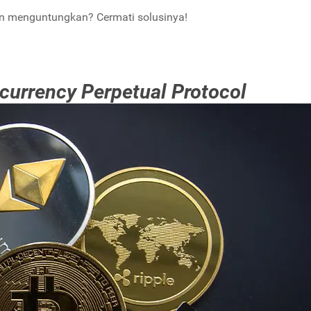
an menguntungkan? Cermati solusinya!
ocurrency
Perpetual Protocol