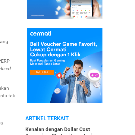
ang
 PERP
alized
hkan
ntu tak
ARTIKEL TERKAIT
ya
Kenalan dengan Dollar Cost