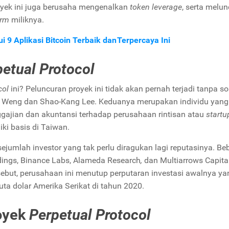
proyek ini juga berusaha mengenalkan
token leverage
, serta melu
orm
miliknya.
i 9 Aplikasi Bitcoin Terbaik dan Terpercaya Ini
etual Protocol
col
ini? Peluncuran proyek ini tidak akan pernah terjadi tanpa s
n Weng dan Shao-Kang Lee. Keduanya merupakan individu yang 
gajian dan akuntansi terhadap perusahaan rintisan atau
startu
iki basis di Taiwan.
sejumlah investor yang tak perlu diragukan lagi reputasinya. Be
dings, Binance Labs, Alameda Research
,
dan Multiarrows Capital
sebut, perusahaan ini menutup perputaran investasi awalnya ya
juta dolar Amerika Serikat di tahun 2020.
royek
Perpetual Protocol