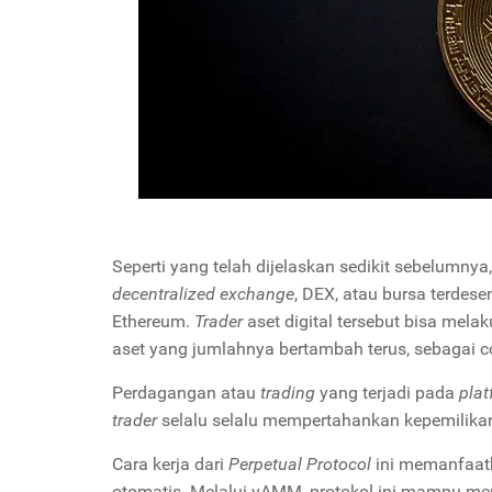
Seperti yang telah dijelaskan sedikit sebelumnya
decentralized exchange
, DEX, atau bursa terdese
Ethereum.
Trader
aset digital tersebut bisa mela
aset yang jumlahnya bertambah terus, sebagai c
Perdagangan atau
trading
yang terjadi pada
plat
trader
selalu selalu mempertahankan kepemilikan
Cara kerja dari
Perpetual Protocol
ini memanfaa
otomatis. Melalui vAMM, protokol ini mampu me