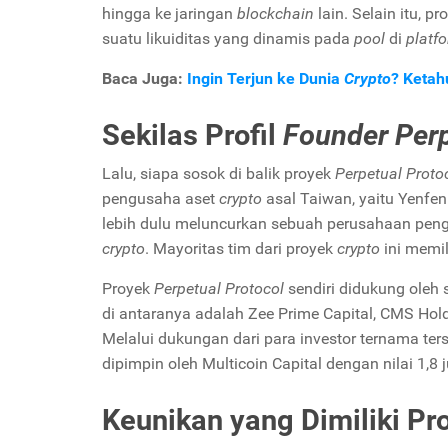
hingga ke jaringan
blockchain
lain. Selain itu, 
suatu likuiditas yang dinamis pada
pool
di
platf
Baca Juga:
Ingin Terjun ke Dunia
Crypto
? Ketahu
Sekilas Profil
Founder Perp
Lalu, siapa sosok di balik proyek
Perpetual Proto
pengusaha aset
crypto
asal Taiwan, yaitu Yenfe
lebih dulu meluncurkan sebuah perusahaan peng
crypto
. Mayoritas tim dari proyek
crypto
ini memil
Proyek
Perpetual Protocol
sendiri didukung oleh 
di antaranya adalah Zee Prime Capital, CMS Hol
Melalui dukungan dari para investor ternama ter
dipimpin oleh Multicoin Capital dengan nilai 1,8 
Keunikan yang Dimiliki P