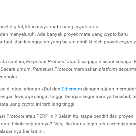
aset digital, khususnya mata uang
crypto
atau
 dan menyeluruh. Ada banyak proyek mata uang
crypto
baru
faat, dan keunggulan yang belum dimiliki oleh proyek
crypto
y
da saat ini,
Perpetual Protocol
atau bisa juga disebut sebagai
s. Secara umum,
Perpetual Protocol
merupakan
platform decentr
rjangka.
asi di atas jaringan xDai dan
Ethereum
dengan tujuan memuda
engan
leverage
sangat tinggi. Dengan kegunaannya tersebut, te
 mata uang
crypto
ini terbilang tinggi.
ual Protocol
atau PERP ini? Selain itu, siapa pendiri dari proyek
m data teknis seputarnya? Nah, jika kamu ingin tahu selengkapn
lasannya berikut ini.