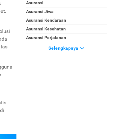
u
Asuransi
ut,
Asuransi Jiwa
Asuransi Kendaraan
Asuransi Kesehatan
olusi
Asuransi Perjalanan
ada
itas
Selengkapnya
ngguna
k
tis
di