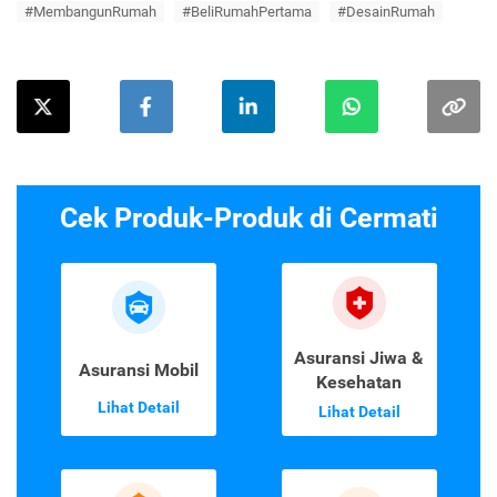
#MembangunRumah
#BeliRumahPertama
#DesainRumah
Cek Produk-Produk di Cermati
Asuransi Jiwa &
Asuransi Mobil
Kesehatan
Lihat Detail
Lihat Detail