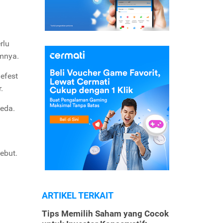
rlu
amnya.
efest
r.
beda.
i
ebut.
ARTIKEL TERKAIT
Tips Memilih Saham yang Cocok