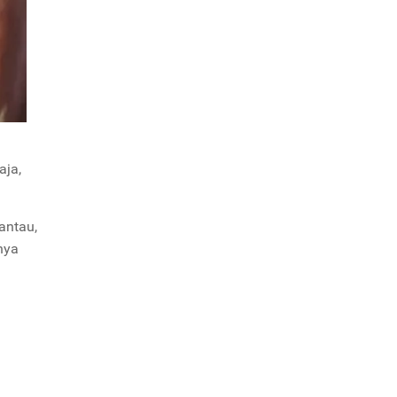
aja,
antau,
nya