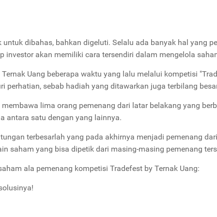
 untuk dibahas, bahkan digeluti. Selalu ada banyak hal yang pe
etiap investor akan memiliki cara tersendiri dalam mengelola sah
rm Ternak Uang beberapa waktu yang lalu melalui kompetisi "Trad
ri perhatian, sebab hadiah yang ditawarkan juga terbilang besa
il membawa lima orang pemenang dari latar belakang yang ber
a antara satu dengan yang lainnya.
tungan terbesarlah yang pada akhirnya menjadi pemenang dar
ain saham yang bisa dipetik dari masing-masing pemenang ters
n saham ala pemenang kompetisi Tradefest by Ternak Uang:
solusinya!