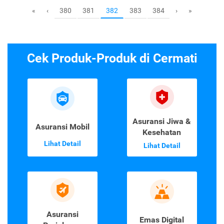
380
381
383
384
«
‹
382
›
»
Cek Produk-Produk di Cermati
Asuransi Jiwa &
Asuransi Mobil
Kesehatan
Lihat Detail
Lihat Detail
Asuransi
Emas Digital