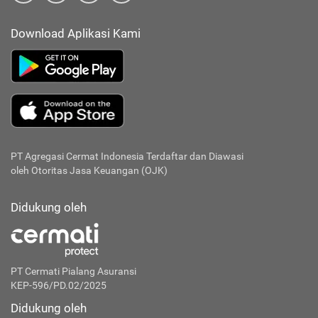
Download Aplikasi Kami
PT Agregasi Cermat Indonesia
Terdaftar dan Diawasi
oleh Otoritas Jasa Keuangan (OJK)
Didukung oleh
PT Cermati Pialang Asuransi
KEP-596/PD.02/2025
Didukung oleh