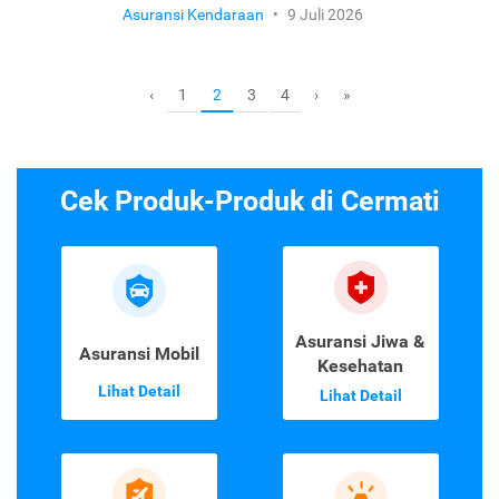
Asuransi Kendaraan
•
9 Juli 2026
1
3
4
‹
2
›
»
Cek Produk-Produk di Cermati
Asuransi Jiwa &
Asuransi Mobil
Kesehatan
Lihat Detail
Lihat Detail