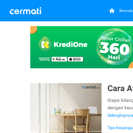
Beranda
Cara A
Siapa bilan
dengan keua
Selengkapny
Tips Keuanga