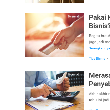
Pakai 
Bisnis
Begitu butuh
juga jadi m
Selengkapny
Tips Bisnis
•
Merasa
Penye
Akhir-akhir 
tahu ini ja