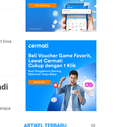
t bisa
adi
 siapa
ARTIKEL TERBARU