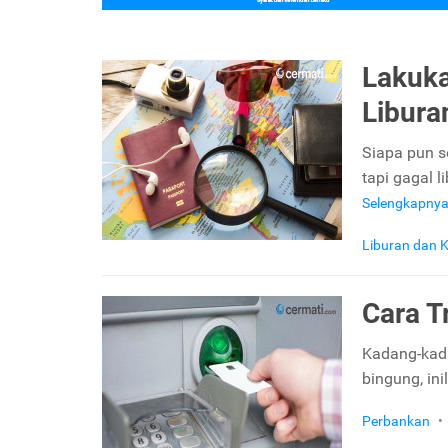
Lakuka
Libura
Siapa pun s
tapi gagal l
Selengkapny
Liburan dan K
Cara T
Kadang-kada
bingung, in
Perbankan
•