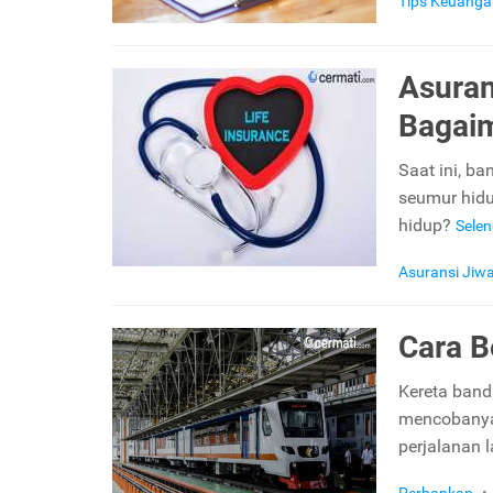
Tips Keuanga
Asuran
Bagai
Saat ini, b
seumur hidu
hidup?
Sele
Asuransi Jiw
Cara B
Kereta ban
mencobanya.
perjalanan 