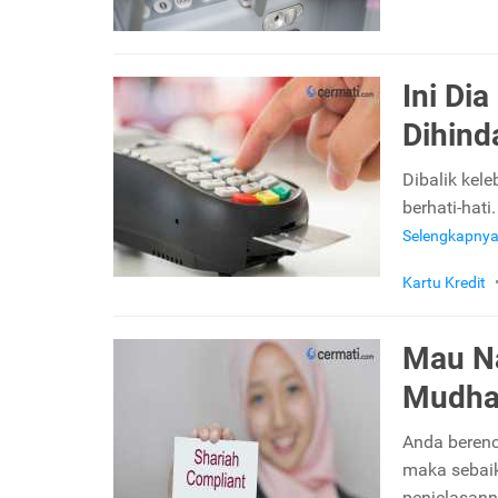
Ini Di
Dihind
Dibalik kele
berhati-hati
Selengkapny
Kartu Kredit
Mau Na
Mudha
Anda berenc
maka sebaik
penjelasan