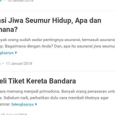
n
•
16 Januari 2018
si Jiwa Seumur Hidup, Apa dan
mana?
anyak orang sudah sadar pentingnya asuransi, termasuk asuransi
p. Bagaimana dengan Anda? Dan, apa itu asuransi jiwa seumu
ngkapnya
a
•
11 Januari 2018
eli Tiket Kereta Bandara
dara memang menjadi primadona. Banyak orang penasaran unt
 Sebelum naik, perhatikan dulu cara membeli tiketnya agar
lancar.
Selengkapnya