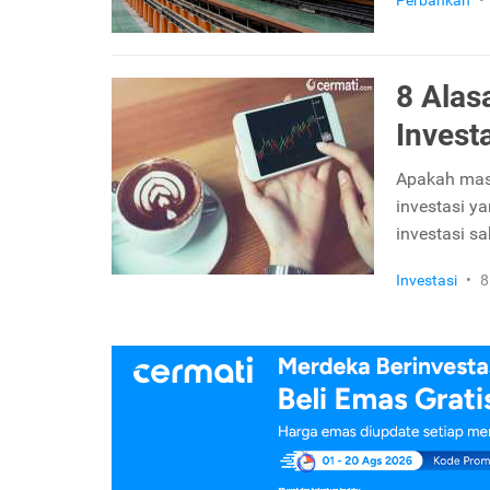
Perbankan
•
8 Alas
Invest
Apakah mas
investasi y
investasi s
Investasi
•
8