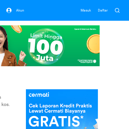
Akun
Masuk
Daftar
h
 kos.