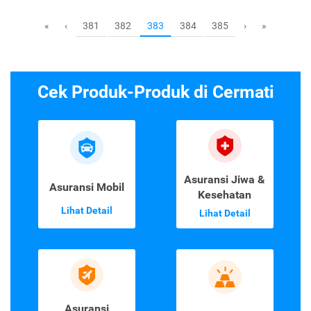
381
382
384
385
«
‹
383
›
»
Cek Produk-Produk di Cermati
Asuransi Jiwa &
Asuransi Mobil
Kesehatan
Lihat Detail
Lihat Detail
Asuransi