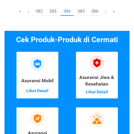
382
383
385
386
«
‹
384
›
»
Cek Produk-Produk di Cermati
Asuransi Jiwa &
Asuransi Mobil
Kesehatan
Lihat Detail
Lihat Detail
Asuransi