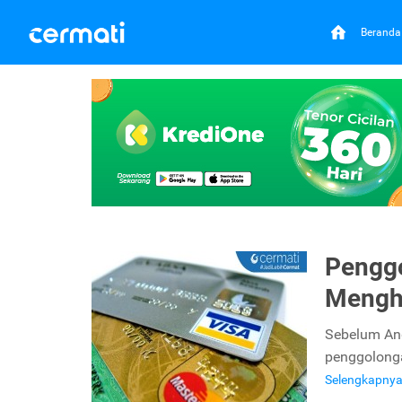
Beranda
Penggo
Menghi
Sebelum An
penggolonga
Selengkapny