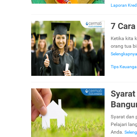
Laporan Kred
7 Car
Ketika kita 
orang tua bi
Selengkapny
Tips Keuanga
Syarat
Bang
Syarat dan 
Pelajari la
Anda.
Selen