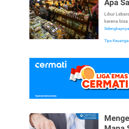
Apa Sa
Libur Lebar
karena bisa
Selengkapny
Tips Keuanga
Mengen
Mana S