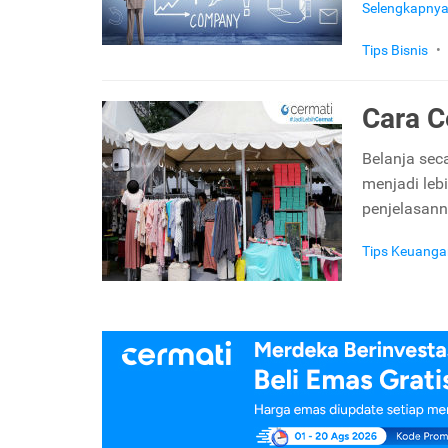
Selengkapny
Tips Bisnis
•
Cara C
Belanja se
menjadi lebi
penjelasan
Tips Keuanga