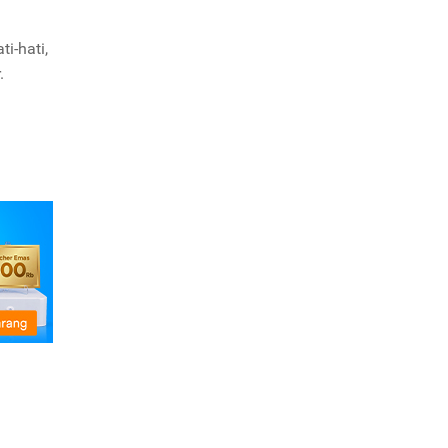
i-hati,
.