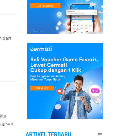
n dari
ktu.
ugikan
ARTIKEL TERBARU