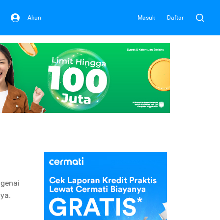
Akun
Masuk
Daftar
ngenai
nya.