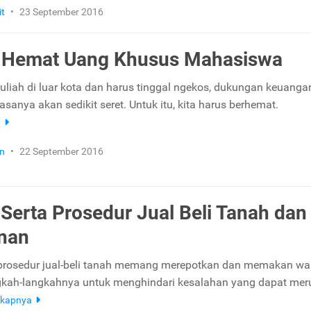
it
•
23 September 2016
a Hemat Uang Khusus Mahasiswa
kuliah di luar kota dan harus tinggal ngekos, dukungan keuanga
asanya akan sedikit seret. Untuk itu, kita harus berhemat.
a
n
•
22 September 2016
 Serta Prosedur Jual Beli Tanah dan
unan
prosedur jual-beli tanah memang merepotkan dan memakan wa
ngkah-langkahnya untuk menghindari kesalahan yang dapat mer
gkapnya