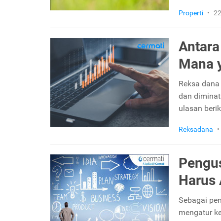
Properti
•
22
Antara
Mana 
Reksa dana 
dan diminati
ulasan berik
Reksadana
•
Pengus
Harus 
Sebagai pen
mengatur ke