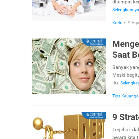
ditempat ke
Selengkapny
Karir
•
9 Agu
Mengel
Saat B
Banyak yang
Meski begit
itu.
Selengka
Tips Keuanga
9 Stra
Terjebak d
berarti kita