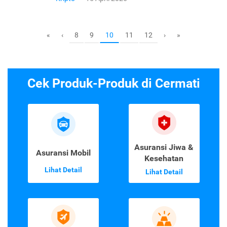
8
9
11
12
«
‹
10
›
»
Cek Produk-Produk di Cermati
Asuransi Jiwa &
Asuransi Mobil
Kesehatan
Lihat Detail
Lihat Detail