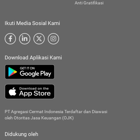
Anti Gratifikasi
Ikuti Media Sosial Kami
Download Aplikasi Kami
PT Agregasi Cermat Indonesia
Terdaftar dan Diawasi
oleh Otoritas Jasa Keuangan (OJK)
Didukung oleh