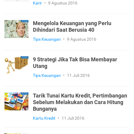
Karir
•
9 Agustus 2016
Mengelola Keuangan yang Perlu
Dihindari Saat Berusia 40
Tips Keuangan
•
9 Agustus 2016
9 Strategi Jika Tak Bisa Membayar
Utang
Tips Keuangan
•
11 Juli 2016
Tarik Tunai Kartu Kredit, Pertimbangan
Sebelum Melakukan dan Cara Hitung
Bunganya
Kartu Kredit
•
11 Juli 2016