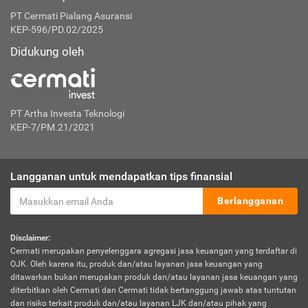
PT Cermati Pialang Asuransi
KEP-596/PD.02/2025
Didukung oleh
PT Artha Investa Teknologi
KEP-7/PM.21/2021
Langganan untuk mendapatkan tips finansial
Berlangganan
Disclaimer:
Cermati merupakan penyelenggara agregasi jasa keuangan yang terdaftar di
OJK. Oleh karena itu, produk dan/atau layanan jasa keuangan yang
ditawarkan bukan merupakan produk dan/atau layanan jasa keuangan yang
diterbitkan oleh Cermati dan Cermati tidak bertanggung jawab atas tuntutan
dan risiko terkait produk dan/atau layanan LJK dan/atau pihak yang