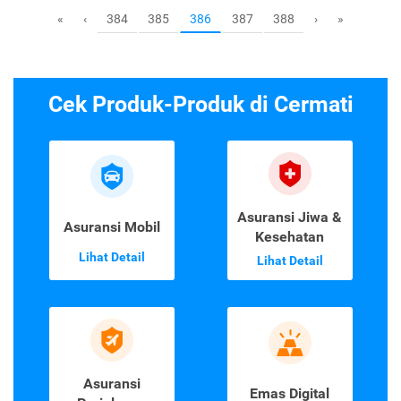
384
385
387
388
«
‹
386
›
»
Cek Produk-Produk di Cermati
Asuransi Jiwa &
Asuransi Mobil
Kesehatan
Lihat Detail
Lihat Detail
Asuransi
Emas Digital