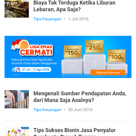
Biaya Tak Terduga Ketika Liburan
Lebaran, Apa Saja?
Tips Keuangan
•
1 Juli 2016
Mengenali Sumber Pendapatan Anda,
dari Mana Saja Asalnya?
Tips Keuangan
•
30 Juni 2016
Tips Sukses Bisnis Jasa Penyalur