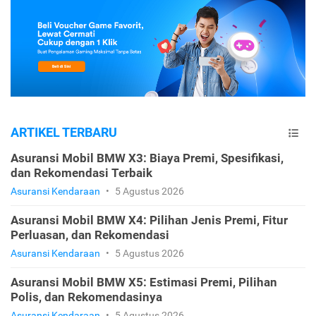
ARTIKEL TERBARU
Asuransi Mobil BMW X3: Biaya Premi, Spesifikasi,
dan Rekomendasi Terbaik
Asuransi Kendaraan
•
5 Agustus 2026
Asuransi Mobil BMW X4: Pilihan Jenis Premi, Fitur
Perluasan, dan Rekomendasi
Asuransi Kendaraan
•
5 Agustus 2026
Asuransi Mobil BMW X5: Estimasi Premi, Pilihan
Polis, dan Rekomendasinya
Asuransi Kendaraan
•
5 Agustus 2026