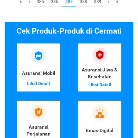
385
386
388
389
«
‹
387
›
»
Cek Produk-Produk di Cermati
Asuransi Jiwa &
Asuransi Mobil
Kesehatan
Lihat Detail
Lihat Detail
Asuransi
Emas Digital
Perjalanan