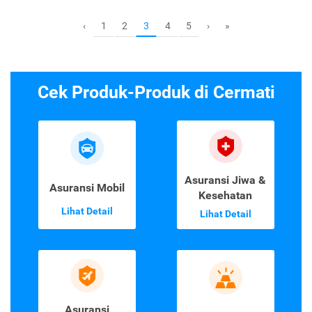
1
2
4
5
‹
3
›
»
Cek Produk-Produk di Cermati
Asuransi Jiwa &
Asuransi Mobil
Kesehatan
Lihat Detail
Lihat Detail
Asuransi