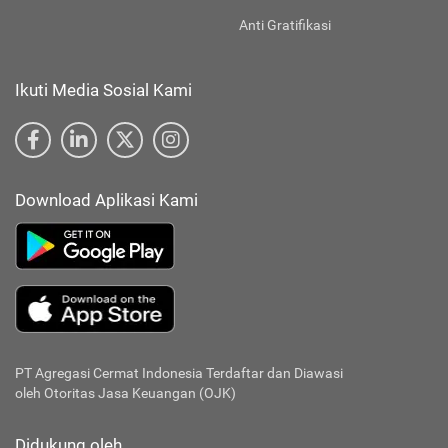
Anti Gratifikasi
Ikuti Media Sosial Kami
Download Aplikasi Kami
PT Agregasi Cermat Indonesia
Terdaftar dan Diawasi
oleh Otoritas Jasa Keuangan (OJK)
Didukung oleh