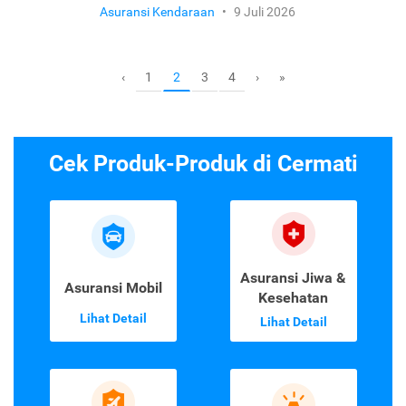
Asuransi Kendaraan
•
9 Juli 2026
1
3
4
‹
2
›
»
Cek Produk-Produk di Cermati
Asuransi Jiwa &
Asuransi Mobil
Kesehatan
Lihat Detail
Lihat Detail