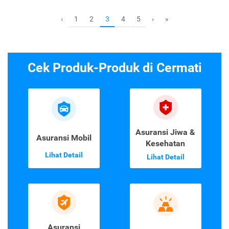
1
2
4
5
‹
3
›
»
Cek Produk-Produk di Cermati
Asuransi Jiwa &
Asuransi Mobil
Kesehatan
Lihat Detail
Lihat Detail
Asuransi