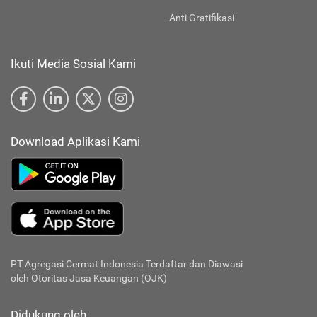
Anti Gratifikasi
Ikuti Media Sosial Kami
Download Aplikasi Kami
PT Agregasi Cermat Indonesia
Terdaftar dan Diawasi
oleh Otoritas Jasa Keuangan (OJK)
Didukung oleh