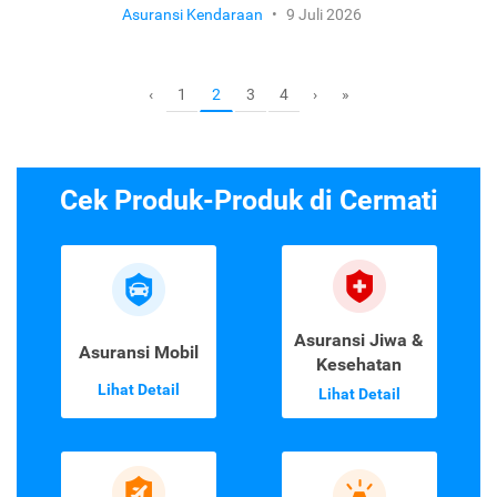
Asuransi Kendaraan
•
9 Juli 2026
1
3
4
‹
2
›
»
Cek Produk-Produk di Cermati
Asuransi Jiwa &
Asuransi Mobil
Kesehatan
Lihat Detail
Lihat Detail