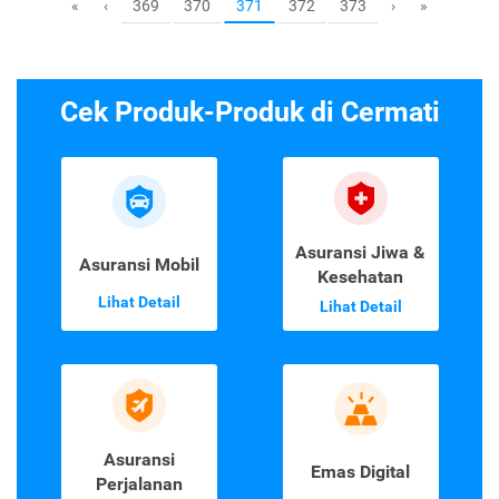
369
370
372
373
«
‹
371
›
»
Cek Produk-Produk di Cermati
Asuransi Jiwa &
Asuransi Mobil
Kesehatan
Lihat Detail
Lihat Detail
Asuransi
Emas Digital
Perjalanan