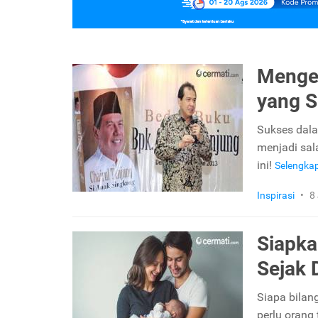
Mengen
yang S
Sukses dala
menjadi sal
ini!
Selengka
Inspirasi
•
8
Siapka
Sejak 
Siapa bilan
perlu orang