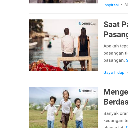
Inspirasi
•
3
Saat P
Pasan
Apakah tep
pasangan t
pasangan.
Gaya Hidup
•
Menge
Berdas
Banyak oran
keuangan te
ulasan ini.
S