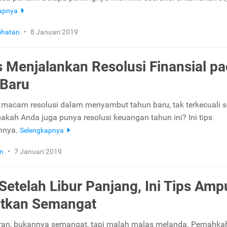
kapnya
ehatan
•
8 Januari 2019
ps Menjalankan Resolusi Finansial p
 Baru
macam resolusi dalam menyambut tahun baru, tak terkecuali s
pakah Anda juga punya resolusi keuangan tahun ini? Ini tips
nnya.
Selengkapnya
n
•
7 Januari 2019
Setelah Libur Panjang, Ini Tips Amp
itkan Semangat
uran, bukannya semangat, tapi malah malas melanda. Pernahk