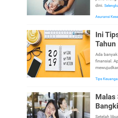
dini.
Seleng
Asuransi Kes
Ini Ti
Tahun
Ada banyak 
finansial. A
mewujudka
Tips Keuanga
Malas 
Bangk
Setelah lib