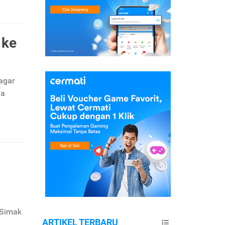
 ke
agar
da
 Simak
ARTIKEL TERBARU