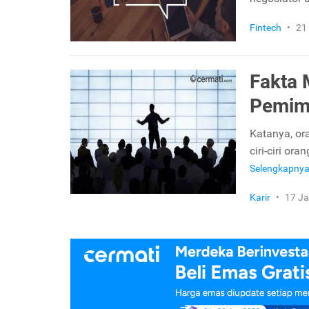
Fintech
•
21
Fakta 
Pemim
Katanya, or
ciri-ciri or
Selengkapny
Karir
•
17 Ja