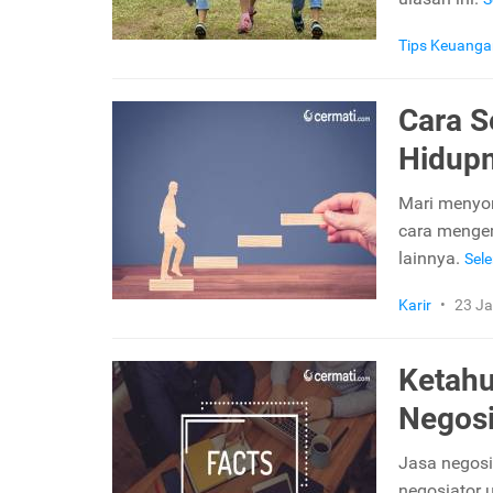
Tips Keuanga
Cara S
Hidup
Mari menyo
cara mengem
lainnya.
Sel
Karir
•
23 Ja
Ketahu
Negosi
Jasa negosi
negosiator 