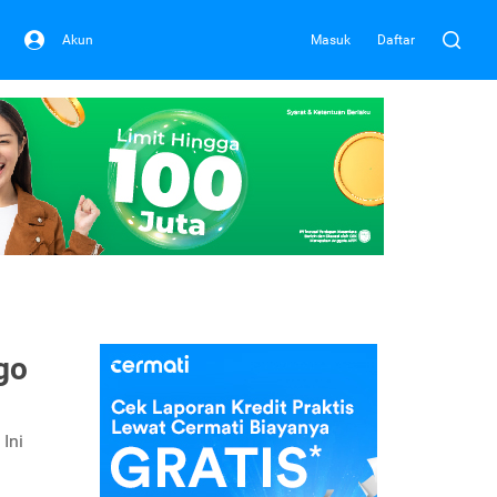
Akun
Masuk
Daftar
go
Ini