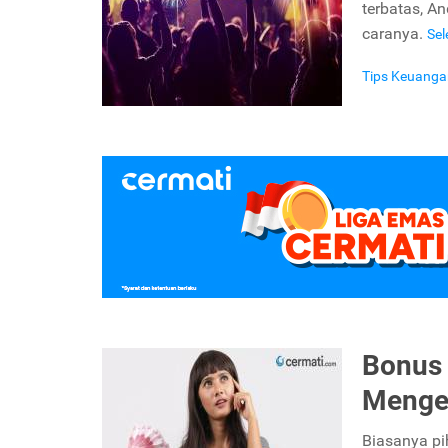
terbatas, A
caranya.
Se
Tips Keuanga
Bonus 
Menge
Biasanya pi