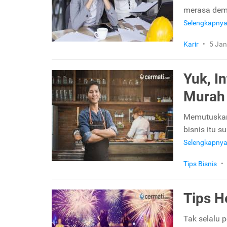
merasa demik
Selengkapny
Karir
•
5 Jan
Yuk, I
Murah
Memutuskan 
bisnis itu s
Selengkapny
Tips Bisnis
•
Tips H
Tak selalu 