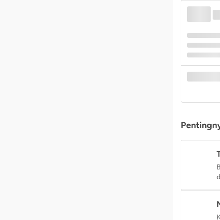
Pentingny
B
d
K