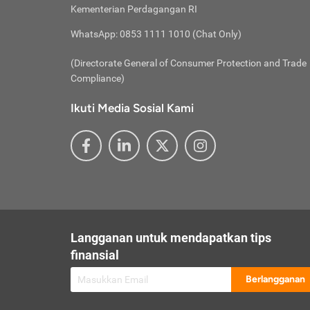
besar t
Inst
Seumu
Kementerian Perdagangan RI
pengel
Face
Hidup
membay
Gunaka
WhatsApp: 0853 1111 1010 (Chat Only)
atau
ditawa
Unduh
Whole
website
(Directorate General of Consumer Protection and Trade
Life
Waspad
Compliance)
Websit
hati-h
Ikuti Media Sosial Kami
mengaks
Perhat
Penyam
lewat a
@ce
@new
@inf
Asuran
Abaika
sebaga
Jiwa
U
Langganan untuk mendapatkan tips
Selalu
Link
Supaya
finansial
Pembar
Berlangganan
lalai 
Anda s