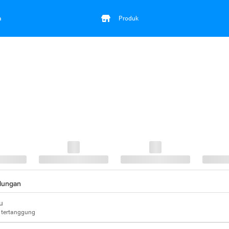
a
Produk
ndungan
u
 tertanggung