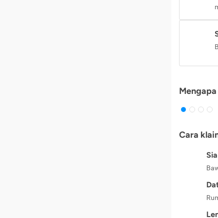
m
B
Mengapa 
Cara klai
Si
Baw
Dat
Rum
Le