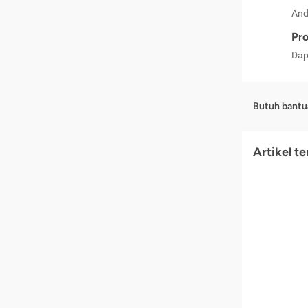
And
Pro
Dap
Butuh bantu
Artikel t