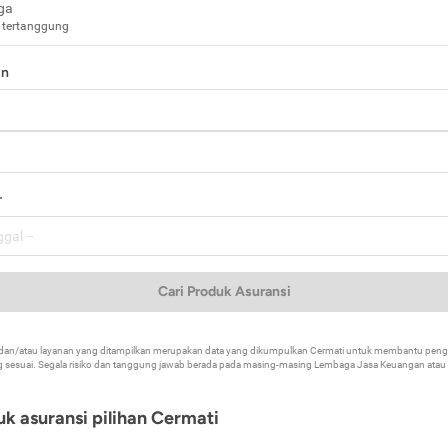
ga
 tertanggung
in
a
r
Cari Produk Asuransi
k dan/atau layanan yang ditampilkan merupakan data yang dikumpulkan Cermati untuk membantu p
 sesuai. Segala risiko dan tanggung jawab berada pada masing-masing Lembaga Jasa Keuangan atau mi
k asuransi pilihan Cermati