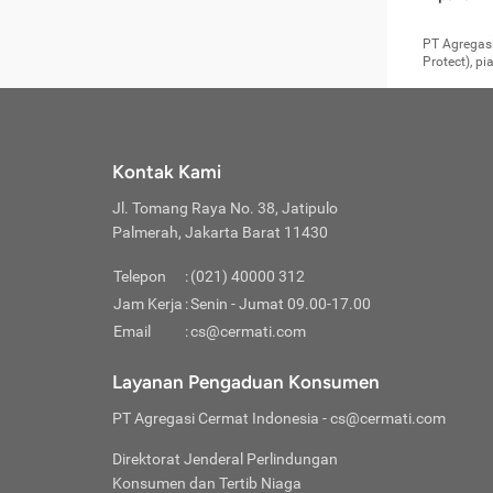
pengga
member
Layanan 
seperti:
persya
apabil
Cermati.
konsultas
PT Agregasi
bisa m
Layana
Asuran
data ata
di era pa
Protect), p
Mendap
Layana
Jiwa
teknologi
tersedia 
Memili
(Obat W
Berjan
pelayanan
dibutu
Layana
Agar keam
atau
T
operasi
labora
perlu dip
Life
rawat 
Inform
Kontak Kami
di ruma
Jangan
Jl. Tomang Raya No. 38, Jatipulo
tindak
Jangan
yang di
Palmerah, Jakarta Barat 11430
Cermati
Layana
passw
Nikmat
Telepon
:
(021) 40000 312
Jaga K
dibutu
Jangan
Jam Kerja
:
Senin - Jumat 09.00-17.00
Anda b
pihak-
Email
:
cs@cermati.com
untuk 
Janga
Indone
Jangan
Layanan Pengaduan Konsumen
apabil
manapu
Menghi
Waspad
PT Agregasi Cermat Indonesia
- cs@cermati.com
Memili
Hati-h
penyak
mengat
Asuran
Direktorat Jenderal Perlindungan
rumah 
terverif
Jiwa
Konsumen dan Tertib Niaga