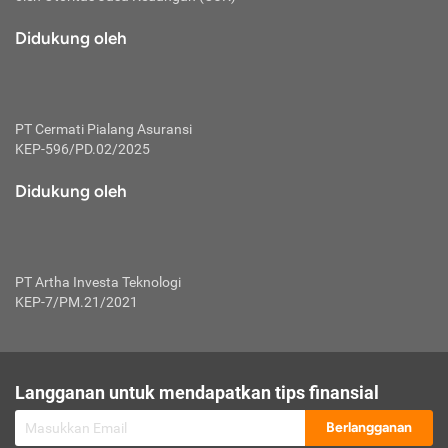
macam risiko dan manfaat investasi.
Didukung oleh
Karena mengombinasikan 2 produk
keuangan sekaligus, premi yang
dibayarkan oleh nasabah akan dibagi
dengan rasio tertentu ke manfaat asuransi
dan investasi sekaligus.
PT Cermati Pialang Asuransi
KEP-596/PD.02/2025
Dengan cara kerja yang lebih lengkap
tersebut, asuransi jenis ini mampu
Didukung oleh
diuangkan kembali saat nasabah tak
pernah melakukan pengajuan klaim
perlindungan. Ketika suatu saat tidak
mampu membayar premi, nasabah juga
PT Artha Investa Teknologi
bisa mengalihkan sebagian dana investasi
KEP-7/PM.21/2021
untuk melunasinya. Tentunya, keuntungan
dari aktivitas investasi bisa sepenuhnya
didapatkan oleh nasabah tanpa harus
repot mengelola modalnya.
Langganan untuk mendapatkan tips finansial
Namun, kekurangannya, manfaat investasi
Berlangganan
tidak bisa dirasakan secara optimal karena