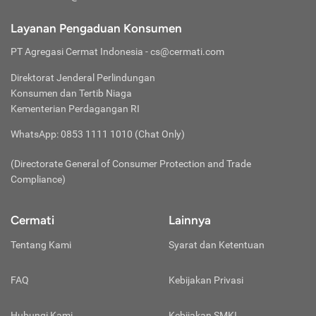
pencegahan lainnya. Tentunya ini semua tergantung dari
Jaga Kerahasiaan Kode OTP
ketentuan polis asuransi yang dimiliki ya.
Kelebihan dari jenis asuransi jiwa
Jangan memberikan kode OTP yang masuk melalui SMS / e-
Layanan Pengaduan Konsumen
Layanan Klaim Praktis:
mail kepada siapapun termasuk pihak-pihak yang
berjangka adalah biaya premi yang relatif
Nikmati layanan klaim yang praktis apabila menggunakan
mengatasnamakan diri sebagai Cermati.
PT Agregasi Cermat Indonesia
- cs@cermati.com
lebih terjangkau dan bisa disesuaikan
layanan
cashless
ketika dibutuhkan. Cukup menyiapkan
Jangan Berkomentar Sembarangan
dengan kondisi keuangan. Walaupun
kartu asuransi saat proses pembayaran di umah sakit, Anda
Direktorat Jenderal Perlindungan
Jangan pernah mempublikasikan data pribadi Anda di kolom
begitu, Uang Pertanggungan atau UP yang
bisa memanfaatkan layanan pembayaran non-tunai tanpa
Konsumen dan Tertib Niaga
komentar media sosial manapun agar tetap aman.
ditawarkan terbilang cukup tinggi,
harus menyiapkan uang untuk membayar biaya perawatan
Waspada Terhadap Akun Media Sosial Palsu
Kementerian Perdagangan RI
mencapai ratusan miliar, serta
terlebih dahulu. Beberapa perusahaan asuransi di Indonesia
Hati-hati terhadap segala informasi yang diberikan oleh akun
menyediakan manfaat perlindungan
juga menyediakan layanan klaim via aplikasi untuk
WhatsApp: 0853 1111 1010 (Chat Only)
palsu yang mengatasnamakan diri sebagai Cermati. Berikut
tambahan sesuai kebutuhan, seperti,
mempermudah proses klaim apabila sewaktu-waktu
akun media sosial cermati yang terverifikasi:
dibutuhkan juga.
santunan cacat permanen, penyakit kritis,
(Directorate General of Consumer Protection and Trade
Instagram Resmi Cermati (
@cermati
)
Menghindari Krisis Finansial:
jaminan pelunasan utang, dan
Facebook Resmi Cermati (
@Cermati
)
Compliance)
Memiliki asuransi bisa menghindarkan kita dari pengeluaran
Gunakan Aplikasi Resmi Cermati di Play Store
sebagainya.
dalam jumlah besar kita terkena penyakit atau mengalami
Unduh
aplikasi resmi Cermati
melalui Play Store. Hindari
kecelakaan. Pengobatan, tindakan operasi, atau perawatan
Cermati
Lainnya
mengunduh aplikasi Cermati dari website atau link lain selain
di rumah sakit biasanya menelan biaya yang tidak sedikit,
dari Google Play Store.
Asuransi
Sesuai namanya, jenis asuransi ini akan
Tentang Kami
sehingga potesi pengeluaran yang besar tidak bisa
Syarat dan Ketentuan
Waspada Terhadap Link Mencurigakan
Jiwa
memberikan manfaat perlindungan
terhindarkan. Dengan memiliki asuransi, Anda bisa terhindar
Website resmi Cermati hanya bisa diakses pada domain
Seumur
seumur hidup kepada nasabahnya.
dari pengeluaran yang mungkin bisa mempengaruhi kondisi
https://www.cermati.com/
. Mohon hati-hati apabila Anda
FAQ
Kebijakan Privasi
Hidup
Tergantung dari kebijakan dan ketentuan
keuangan. Cukup dengan membayarkan premi asuransi
menerima pesan atau informasi dari seseorang untuk
atau
penyedia layanannya, asuransi jiwa
whole
dalam jangka waktu tertentu, manfaat finansial yang
mengakses/mengklik link tertentu di luar website atau akun
Whole
life
mampu menyediakan pertanggungan
Hubungi Kami
ditawarkan bisa menyelamatkan Anda ketika dibutuhkan.
Kebijakan SMKI