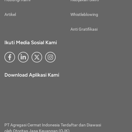
media sosial resmi Cermati.
Life
hingga pemegang polis berumur 90 sampai
Perhatikan Alamat E-mail Resmi Cermati
100 tahun.
Penyampaian informasi promo, pengajuan, dan informasi
Artikel
Whistleblowing
lainnya via e-mail hanya dilakukan lewat alamat e-mail resmi
Beberapa keunggulan asuransi jiwa
whole
Cermati berikut ini:
Anti Gratifikasi
life
adalah jaminan perlindungan seumur
@cermati.com
hidup dan manfaat nilai tunai.
@newsletter.cermati.com
Ikuti Media Sosial Kami
@info.cermati.com
Dengan kelebihannya tersebut, asuransi
Abaikan apabila menerima e-mail lain dengan alamat
jiwa
whole life
ideal dipilih oleh nasabah
berbeda yang mengatasnamakan diri sebagai pihak Cermati.
yang sedang mempersiapkan kebutuhan
Selalu Perbarui Sandi Akun Cermati Anda
Supaya akun tetap aman, perbarui sandi akun Cermati Anda
hidup selama pensiun maupun rencana
setiap 3 bulan sekali. Pembaruan sandi bisa dilakukan
finansial lainnya. Hanya saja, nominal
Download Aplikasi Kami
melalui menu akun saya dan pilih ganti kata sandi. Apabila
premi dari asuransi ini cenderung mahal,
lalai atau merasa akun Anda tidak aman, segera lakukan
bahkan bisa 2 kali lipat dari premi asuransi
pergantian sandi akun Cermati Anda supaya akun tetap
jenis berjangka.
aman.
Asuransi
Selayaknya produk asuransi jenis
unit link
Jiwa
Unit
lainnya, asuransi jiwa
unit link
merupakan
Link
produk asuransi yang menggabungkan
PT Agregasi Cermat Indonesia
Terdaftar dan Diawasi
manfaat perlindungan dari berbagai
oleh Otoritas Jasa Keuangan (OJK)