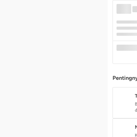
Pentingny
B
d
K