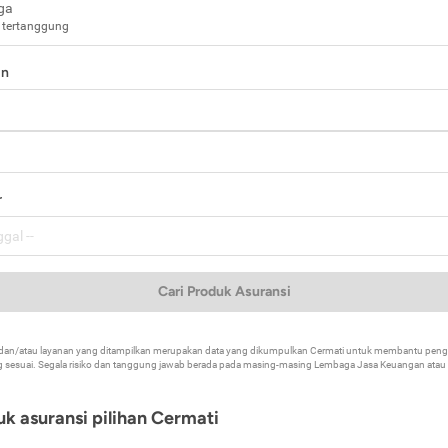
ga
 tertanggung
in
a
r
Cari Produk Asuransi
k dan/atau layanan yang ditampilkan merupakan data yang dikumpulkan Cermati untuk membantu p
 sesuai. Segala risiko dan tanggung jawab berada pada masing-masing Lembaga Jasa Keuangan atau mi
k asuransi pilihan Cermati