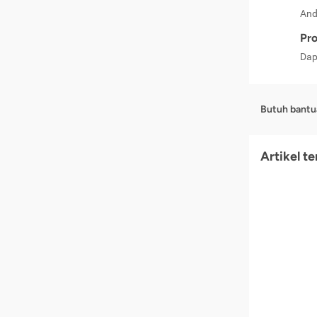
And
Pro
Dap
Butuh bantu
Artikel t