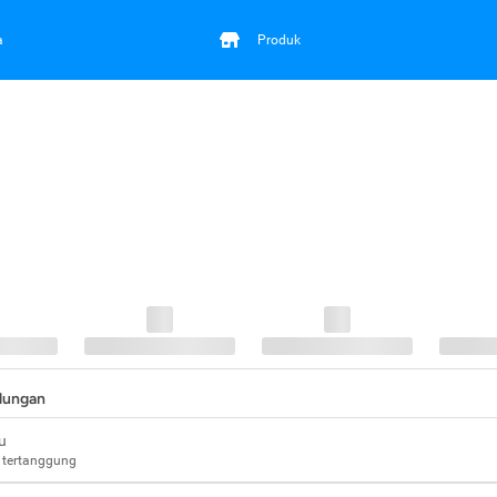
a
Produk
ndungan
u
 tertanggung