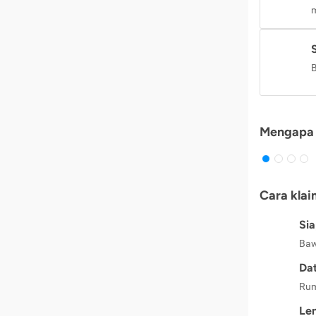
m
B
Mengapa 
Cara klai
Si
Baw
Dat
Rum
Le