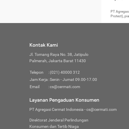
pengga
member
Layanan 
seperti:
persya
apabil
Cermati.
konsultas
PT Agregasi
bisa m
Layana
Asuran
data ata
di era pa
Protect), p
Mendap
Layana
Jiwa
teknologi
tersedia 
Memili
(Obat W
Berjan
pelayanan
dibutu
Layana
Agar keam
atau
T
operasi
labora
perlu dip
Life
rawat 
Inform
Kontak Kami
di ruma
Jangan
Jl. Tomang Raya No. 38, Jatipulo
tindak
Jangan
yang di
Palmerah, Jakarta Barat 11430
Cermati
Layana
passw
Nikmat
Telepon
:
(021) 40000 312
Jaga K
dibutu
Jangan
Jam Kerja
:
Senin - Jumat 09.00-17.00
Anda b
pihak-
Email
:
cs@cermati.com
untuk 
Janga
Indone
Jangan
Layanan Pengaduan Konsumen
apabil
manapu
Menghi
Waspad
PT Agregasi Cermat Indonesia
- cs@cermati.com
Memili
Hati-h
penyak
mengat
Asuran
Direktorat Jenderal Perlindungan
rumah 
terverif
Jiwa
Konsumen dan Tertib Niaga