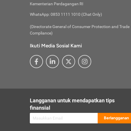
besar t
Inst
Seumu
Kementerian Perdagangan RI
pengel
Face
Hidup
membay
Gunaka
WhatsApp: 0853 1111 1010 (Chat Only)
atau
ditawa
Unduh
Whole
website
(Directorate General of Consumer Protection and Trade
Life
Waspad
Compliance)
Websit
hati-h
Ikuti Media Sosial Kami
mengaks
Perhat
Penyam
lewat a
@ce
@new
@inf
Asuran
Abaika
sebaga
Jiwa
U
Langganan untuk mendapatkan tips
Selalu
Link
Supaya
finansial
Pembar
Berlangganan
lalai 
Anda s