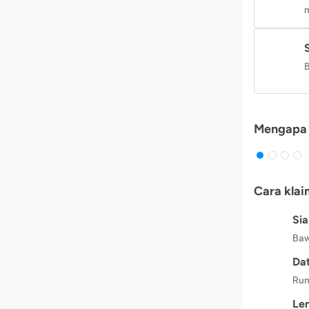
m
B
Mengapa 
Cara klai
Si
Baw
Dat
Rum
Le