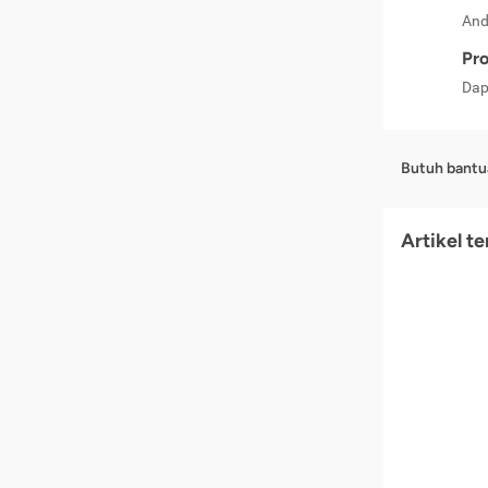
And
Pro
Dap
Butuh bantu
Artikel t