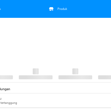
a
Produk
ndungan
u
 tertanggung