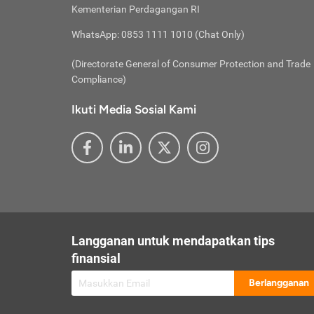
besar t
Inst
Seumu
Kementerian Perdagangan RI
pengel
Face
Hidup
membay
Gunaka
WhatsApp: 0853 1111 1010 (Chat Only)
atau
ditawa
Unduh
Whole
website
(Directorate General of Consumer Protection and Trade
Life
Waspad
Compliance)
Websit
hati-h
Ikuti Media Sosial Kami
mengaks
Perhat
Penyam
lewat a
@ce
@new
@inf
Asuran
Abaika
sebaga
Jiwa
U
Langganan untuk mendapatkan tips
Selalu
Link
Supaya
finansial
Pembar
Berlangganan
lalai 
Anda s