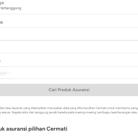
ga
 tertanggung
in
a
r
Cari Produk Asuransi
k dan/atau layanan yang ditampilkan merupakan data yang dikumpulkan Cermati untuk membantu p
 sesuai. Segala risiko dan tanggung jawab berada pada masing-masing Lembaga Jasa Keuangan atau mi
k asuransi pilihan Cermati