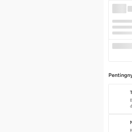
Pentingny
B
d
K