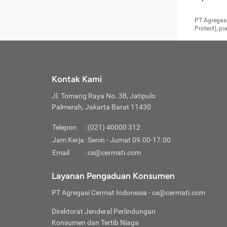
pengga
member
Layanan 
seperti:
persya
apabil
Cermati.
konsultas
PT Agregasi
bisa m
Layana
Asuran
data ata
di era pa
Protect), p
Mendap
Layana
Jiwa
teknologi
tersedia 
Memili
(Obat W
Berjan
pelayanan
dibutu
Layana
Agar keam
atau
T
operasi
labora
perlu dip
Life
rawat 
Inform
Kontak Kami
di ruma
Jangan
Jl. Tomang Raya No. 38, Jatipulo
tindak
Jangan
yang di
Palmerah, Jakarta Barat 11430
Cermati
Layana
passw
Nikmat
Telepon
:
(021) 40000 312
Jaga K
dibutu
Jangan
Jam Kerja
:
Senin - Jumat 09.00-17.00
Anda b
pihak-
Email
:
cs@cermati.com
untuk 
Janga
Indone
Jangan
Layanan Pengaduan Konsumen
apabil
manapu
Menghi
Waspad
PT Agregasi Cermat Indonesia
- cs@cermati.com
Memili
Hati-h
penyak
mengat
Asuran
Direktorat Jenderal Perlindungan
rumah 
terverif
Jiwa
Konsumen dan Tertib Niaga