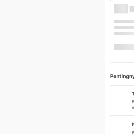
Pentingny
B
d
K