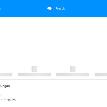
a
Produk
ndungan
u
 tertanggung