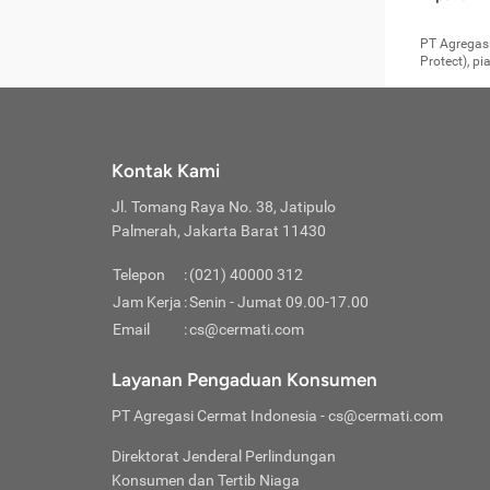
pengga
member
Layanan 
seperti:
persya
apabil
Cermati.
konsultas
PT Agregasi
bisa m
Layana
Asuran
data ata
di era pa
Protect), p
Mendap
Layana
Jiwa
teknologi
tersedia 
Memili
(Obat W
Berjan
pelayanan
dibutu
Layana
Agar keam
atau
T
operasi
labora
perlu dip
Life
rawat 
Inform
Kontak Kami
di ruma
Jangan
Jl. Tomang Raya No. 38, Jatipulo
tindak
Jangan
yang di
Palmerah, Jakarta Barat 11430
Cermati
Layana
passw
Nikmat
Telepon
:
(021) 40000 312
Jaga K
dibutu
Jangan
Jam Kerja
:
Senin - Jumat 09.00-17.00
Anda b
pihak-
Email
:
cs@cermati.com
untuk 
Janga
Indone
Jangan
Layanan Pengaduan Konsumen
apabil
manapu
Menghi
Waspad
PT Agregasi Cermat Indonesia
- cs@cermati.com
Memili
Hati-h
penyak
mengat
Asuran
Direktorat Jenderal Perlindungan
rumah 
terverif
Jiwa
Konsumen dan Tertib Niaga