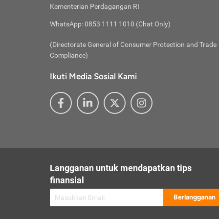
besar t
Inst
Seumu
Kementerian Perdagangan RI
pengel
Face
Hidup
membay
Gunaka
WhatsApp: 0853 1111 1010 (Chat Only)
atau
ditawa
Unduh
Whole
website
(Directorate General of Consumer Protection and Trade
Life
Waspad
Compliance)
Websit
hati-h
Ikuti Media Sosial Kami
mengaks
Perhat
Penyam
lewat a
@ce
@new
@inf
Asuran
Abaika
sebaga
Jiwa
U
Langganan untuk mendapatkan tips
Selalu
Link
Supaya
finansial
Pembar
Berlangganan
lalai 
Anda s