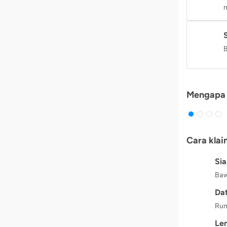
m
B
Mengapa 
Cara klai
Si
Baw
Dat
Rum
Le