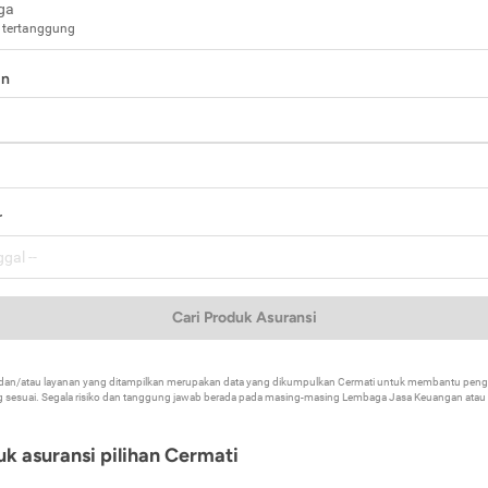
ga
 tertanggung
in
a
r
Cari Produk Asuransi
k dan/atau layanan yang ditampilkan merupakan data yang dikumpulkan Cermati untuk membantu p
 sesuai. Segala risiko dan tanggung jawab berada pada masing-masing Lembaga Jasa Keuangan atau mi
k asuransi pilihan Cermati