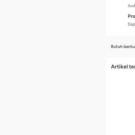
And
Pro
Dap
Butuh bantu
Artikel t